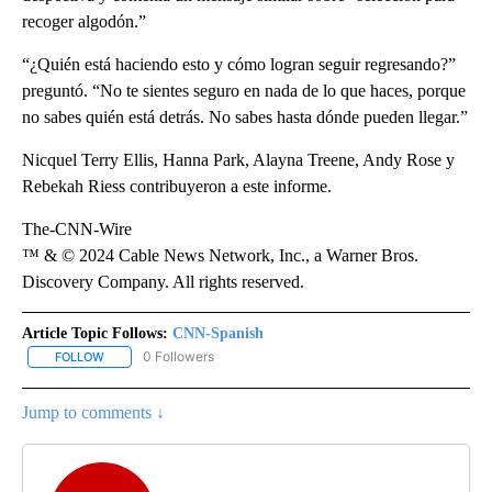
recoger algodón.”
“¿Quién está haciendo esto y cómo logran seguir regresando?”
preguntó. “No te sientes seguro en nada de lo que haces, porque
no sabes quién está detrás. No sabes hasta dónde pueden llegar.”
Nicquel Terry Ellis, Hanna Park, Alayna Treene, Andy Rose y
Rebekah Riess contribuyeron a este informe.
The-CNN-Wire
™ & © 2024 Cable News Network, Inc., a Warner Bros.
Discovery Company. All rights reserved.
Article Topic Follows:
CNN-Spanish
0 Followers
FOLLOW
FOLLOW "CNN-SPANISH" TO RECEIVE NOTIFICATIONS ABOUT NEW
Jump to comments ↓