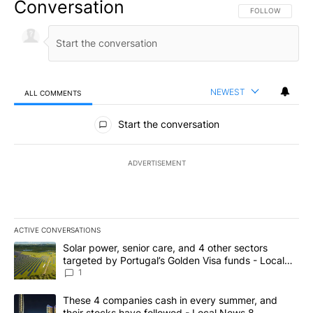
Conversation
FOLLOW THIS CO
FOLLOW
NEWEST
ALL COMMENTS
All Comments
Start the conversation
ADVERTISEMENT
ACTIVE CONVERSATIONS
The following is a list of the most commented articles in the last 7
A trending article titled "Solar power, senior care, and 4 other 
Solar power, senior care, and 4 other sectors
targeted by Portugal’s Golden Visa funds - Local
News 8
1
A trending article titled "These 4 companies cash in every summe
These 4 companies cash in every summer, and
their stocks have followed - Local News 8