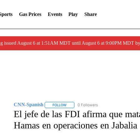
Sports
Gas Prices
Events
Play
Share
ng issued August 6 at 1:51AM MDT until August 6 at 9:00PM MDT 
CNN-Spanish
0 Followers
FOLLOW
FOLLOW "CNN-SPANISH" TO RECEIVE NOTI
El jefe de las FDI afirma que ma
Hamas en operaciones en Jabalia 