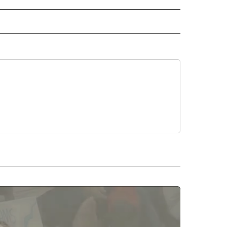
ISH" TO RECEIVE NOTIFICATIONS ABOUT NEW PAGES ON "CNN-SPANISH".