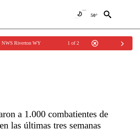
50°
by NWS Riverton WY
1 of 2
FICATIONS ABOUT NEW PAGES ON "CNN-SPANISH".
taron a 1.000 combatientes de
en las últimas tres semanas