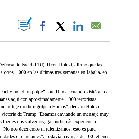
ABOUT NEW PAGES ON "".
Facebook
X
LinkedIn
Email
fensa de Israel (FDI), Herzi Halevi, afirmó que las
otros 1.000 en las últimas tres semanas en Jabalia, en
Israel y un “duro golpe” para Hamas cuando visitó a las
emanas aquí con aproximadamente 1.000 terroristas
 que inflige un duro golpe a Hamas”, declaró Halevi.
 la victoria de Trump “Estamos enviando un mensaje muy
s fuertes nos volvemos, ganando más experiencia,
. “No nos detenemos ni ralentizamos; esto es para
munidades circundantes”. Todavía hay más de 100 rehenes