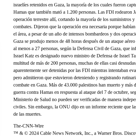
israelíes retenidos en Gaza, la mayoría de los cuales fueron capt
Hamas que también mató a 1.200 personas. Las FDI rodearon Ja
operación terrestre allí, cortando la mayoría de los suministros 
combates. Dijeron que la operación era necesaria porque habían
el área, a pesar de un año de intensos bombardeos y dos operacion
Gaza se produjo menos de 48 horas después de un ataque aéreo is
al menos a 27 personas, según la Defensa Civil de Gaza, que inf
Israel Katz es designado nuevo ministro de Defensa de Israel Ta
multitud de más de 200 personas, muchas de ellas casi desnudas
aparentemente ser detenidas por las FDI mientras intentaban eva
pero admitieron que estuvieron deteniendo y registrando rutina
combate en Gaza. Más de 43.000 palestinos han muerto y más de
guerra contra Hamas en respuesta al ataque del 7 de octubre, seg
Ministerio de Salud no pueden ser verificadas de manera indep
civiles. Sin embargo, la ONU dijo en un informe reciente que la
de las muertes.
The-CNN-Wire
™ & © 2024 Cable News Network, Inc., a Warner Bros. Discove