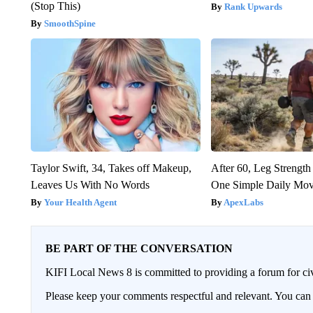
(Stop This)
Rank Upwards
SmoothSpine
Taylor Swift, 34, Takes off Makeup,
After 60, Leg Streng
Leaves Us With No Words
One Simple Daily Mo
Your Health Agent
ApexLabs
BE PART OF THE CONVERSATION
KIFI Local News 8 is committed to providing a forum for civ
Please keep your comments respectful and relevant. You c