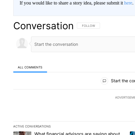
If you would like to share a story idea, please submit it
here
.
Conversation
FOLLOW THIS CONVERSATION TO 
FOLLOW
ALL COMMENTS
All Comments
Start the co
ADVERTISEM
ACTIVE CONVERSATIONS
The following is a list of the most commented articles in the la
What financial advisors are saying about
A trending article titled "What financial advisors are saying 
A 