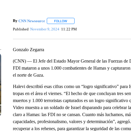
By
CNN Newsource
FOLLOW
FOLLOW "" TO RECEIVE NOTIFICATIONS 
Published
November 9, 2024
11:22 PM
Gonzalo Zegarra
(CNN) — El Jefe del Estado Mayor General de las Fuerzas de De
FDI mataron a unos 1.000 combatientes de Hamas y capturaron a 
el norte de Gaza.
Halevi describió esas cifras como un “logro significativo” para 
tropas en el área el viernes. “El hecho de que concluyan tres s
muertos y 1.000 terroristas capturados es un logro significativo
Video muestra a un soldado de Israel disparando para celebrar
claro a Hamas: las FDI no se cansan. Cuanto más luchamos, má
capacidades, profesionalismo, valores y determinación”, agregó
recuperar a los rehenes, para garantizar la seguridad de las co