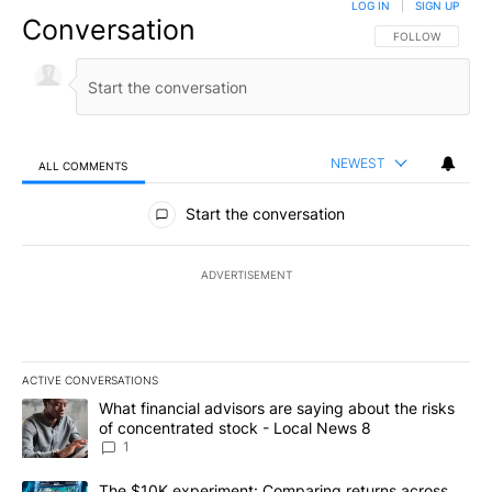
LOG IN
|
SIGN UP
Conversation
FOLLOW THIS CO
FOLLOW
NEWEST
ALL COMMENTS
All Comments
Start the conversation
ADVERTISEMENT
ACTIVE CONVERSATIONS
The following is a list of the most commented articles in the last 7
A trending article titled "What financial advisors are saying abo
What financial advisors are saying about the risks
of concentrated stock - Local News 8
1
A trending article titled "The $10K experiment: Comparing return
The $10K experiment: Comparing returns across