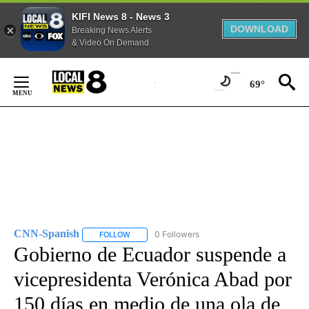
KIFI News 8 - News 3
DOWNLOAD
Breaking News Alerts
& Video On Demand
Skip
to
69°
Content
CNN-Spanish
0 Followers
FOLLOW
FOLLOW "CNN-SPANISH" TO RECEIVE NOTIFICA
Gobierno de Ecuador suspende a
vicepresidenta Verónica Abad por
150 días en medio de una ola de