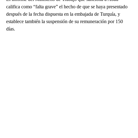
califica como “falta grave” el hecho de que se haya presentado
después de la fecha dispuesta en la embajada de Turquía, y
establece también la suspensión de su remuneración por 150
días.
A
D
V
E
R
TI
S
E
M
E
N
T