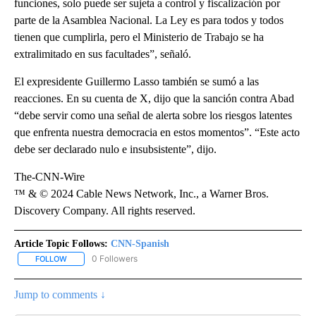
funciones, solo puede ser sujeta a control y fiscalización por
parte de la Asamblea Nacional. La Ley es para todos y todos
tienen que cumplirla, pero el Ministerio de Trabajo se ha
extralimitado en sus facultades”, señaló.
El expresidente Guillermo Lasso también se sumó a las
reacciones. En su cuenta de X, dijo que la sanción contra Abad
“debe servir como una señal de alerta sobre los riesgos latentes
que enfrenta nuestra democracia en estos momentos”. “Este acto
debe ser declarado nulo e insubsistente”, dijo.
The-CNN-Wire
™ & © 2024 Cable News Network, Inc., a Warner Bros.
Discovery Company. All rights reserved.
Article Topic Follows:
CNN-Spanish
0 Followers
FOLLOW
FOLLOW "CNN-SPANISH" TO RECEIVE NOTIFICATIONS ABOUT NEW
Jump to comments ↓