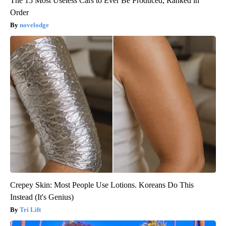
The 15 Most Useless Cars to Ever Be Produced, Ranked in
Order
novelodge
Crepey Skin: Most People Use Lotions. Koreans Do This
Instead (It's Genius)
Tri Lift