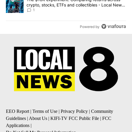
crypto, stocks, ETFs and collectibles - Local News
8
1
Powered by
EEO Report
|
Terms of Use
|
Privacy Policy
|
Community
Guidelines
|
About Us
|
KIFI-TV FCC Public File
|
FCC
Applications
|