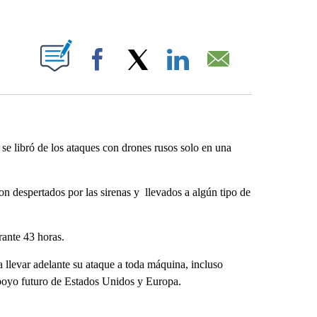
ABOUT NEW PAGES ON "".
Facebook
X
LinkedIn
Email
e libró de los ataques con drones rusos solo en una
n despertados por las sirenas y llevados a algún tipo de
rante 43 horas.
 llevar adelante su ataque a toda máquina, incluso
poyo futuro de Estados Unidos y Europa.