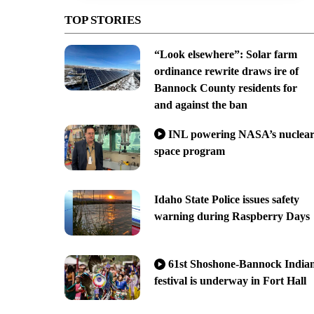
TOP STORIES
“Look elsewhere”: Solar farm
ordinance rewrite draws ire of
Bannock County residents for
and against the ban
INL powering NASA’s nuclea
space program
Idaho State Police issues safety
warning during Raspberry Days
61st Shoshone-Bannock India
festival is underway in Fort Hall