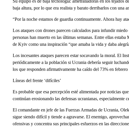
Su equipo es de baja tecnología: ametralladoras en los tejados d
baja altura, por lo que era realista y barato derribarlos con una a
“Por la noche estamos de guardia continuamente. Ahora hay ata
Los ataques con drones parecen calculados para infundir miedo e
personas han muerto en las últimas semanas. Entre ellas estaba 
de Kyiv como una inspiración “que amaba la vida y daba alegría
Los incesantes ataques parecen estar socavando la moral. El Ins
periódicamente a la población si Ucrania debería seguir luchand
los que responden afirmativamente ha caído del 73% en febrero
Líneas del frente ‘difíciles’
Es probable que esa percepción esté alimentada por noticias que 
continúan erosionando las defensas ucranianas, especialmente c
El comandante en jefe de las Fuerzas Armadas de Ucrania, Oleks
sigue siendo difícil y tiende a agravarse. El enemigo, aprovech
ofensivas y concentra sus principales esfuerzos en las direcci