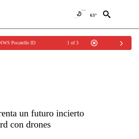
63°
 NWS Pocatello ID
1 of 3
FICATIONS ABOUT NEW PAGES ON "CNN-SPANISH".
enta un futuro incierto
ord con drones