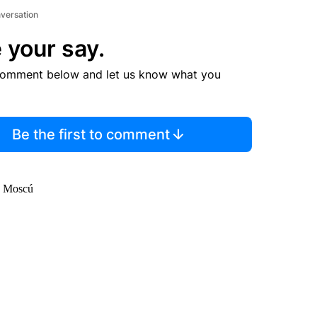
nversation
 your say.
comment below and let us know what you
Be the first to comment
a Moscú