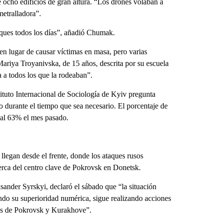
e ocho edificios de gran altura. “Los drones volaban a
metralladora”.
ques todos los días”, añadió Chumak.
n lugar de causar víctimas en masa, pero varias
Mariya Troyanivska, de 15 años, descrita por su escuela
 a todos los que la rodeaban”.
tituto Internacional de Sociología de Kyiv pregunta
o durante el tiempo que sea necesario. El porcentaje de
 al 63% el mes pasado.
llegan desde el frente, donde los ataques rusos
erca del centro clave de Pokrovsk en Donetsk.
ander Syrskyi, declaró el sábado que “la situación
ando su superioridad numérica, sigue realizando acciones
ones de Pokrovsk y Kurakhove”.