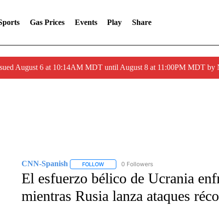
Sports
Gas Prices
Events
Play
Share
ssued August 6 at 10:14AM MDT until August 8 at 11:00PM MDT by
CNN-Spanish
0 Followers
FOLLOW
FOLLOW "CNN-SPANISH" TO RECEIVE NOTI
El esfuerzo bélico de Ucrania enfr
mientras Rusia lanza ataques réc