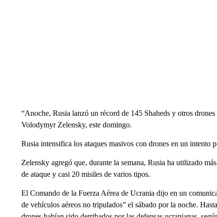
“Anoche, Rusia lanzó un récord de 145 Shaheds y otros drones d
Volodymyr Zelensky, este domingo.
Rusia intensifica los ataques masivos con drones en un intento 
Zelensky agregó que, durante la semana, Rusia ha utilizado má
de ataque y casi 20 misiles de varios tipos.
El Comando de la Fuerza Aérea de Ucrania dijo en un comunic
de vehículos aéreos no tripulados” el sábado por la noche. Hasta
drones habían sido derribados por las defensas ucranianas, seg