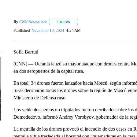
By
CNN Newsource
FOLLOW
FOLLOW "" TO RECEIVE NOTIFICATIONS 
Published
November 10, 2024
4:24 AM
Sofía Barruti
(CNN) — Ucrania lanzó su mayor ataque con drones contra Moscú
en dos aeropuertos de la capital rusa.
En total, 34 drones fueron lanzados hacia Moscú, según informó
rusas derribaron todos los drones sobre la región de Moscú entr
Ministerio de Defensa ruso.
Los vehículos aéreos no tripulados fueron derribados sobre lo
Domodedovo, informó Andrey Vorobyov, gobernador de la reg
La metralla de los drones provocó el incendio de dos casas en 
metralla y fue trasladada al hospital con “quemaduras en la cara