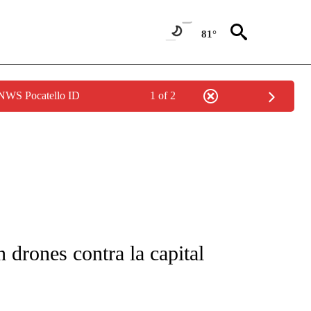
81°
 NWS Pocatello ID
1 of 2
FICATIONS ABOUT NEW PAGES ON "CNN-SPANISH".
 drones contra la capital