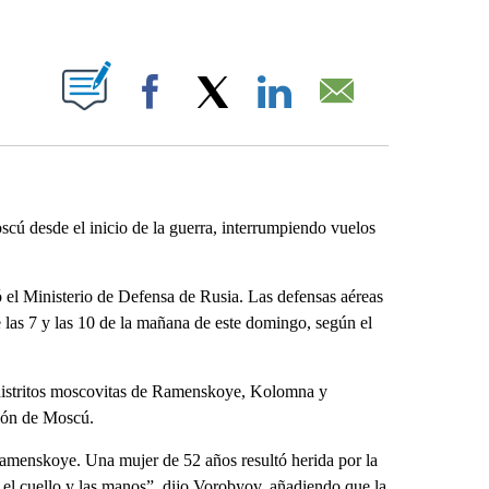
ABOUT NEW PAGES ON "".
Facebook
X
LinkedIn
Email
 desde el inicio de la guerra, interrumpiendo vuelos
 el Ministerio de Defensa de Rusia. Las defensas aéreas
e las 7 y las 10 de la mañana de este domingo, según el
s distritos moscovitas de Ramenskoye, Kolomna y
ión de Moscú.
Ramenskoye. Una mujer de 52 años resultó herida por la
, el cuello y las manos”, dijo Vorobyov, añadiendo que la