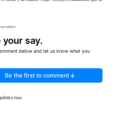
nversation
 your say.
comment below and let us know what you
Be the first to comment
química rusa