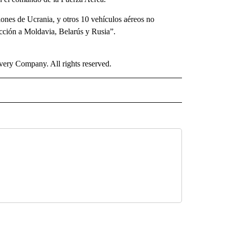
ones de Ucrania, y otros 10 vehículos aéreos no
ección a Moldavia, Belarús y Rusia”.
ry Company. All rights reserved.
ISH" TO RECEIVE NOTIFICATIONS ABOUT NEW PAGES ON "CNN-SPANISH".