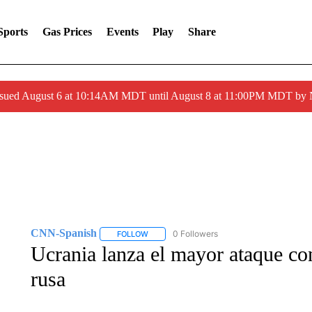
Sports
Gas Prices
Events
Play
Share
ssued August 6 at 10:14AM MDT until August 8 at 11:00PM MDT by
CNN-Spanish
0 Followers
FOLLOW
FOLLOW "CNN-SPANISH" TO RECEIVE NOTI
Ucrania lanza el mayor ataque con
rusa