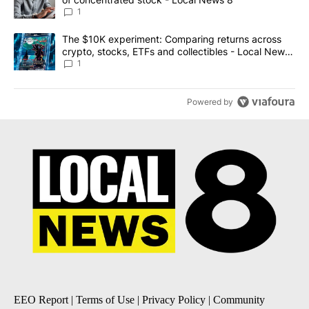
1
A trending article titled "The $10K experiment: Comparing return
The $10K experiment: Comparing returns across
crypto, stocks, ETFs and collectibles - Local News
8
1
Powered by
EEO Report
|
Terms of Use
|
Privacy Policy
|
Community