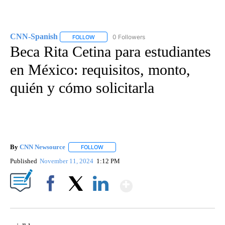
CNN-Spanish
0 Followers
FOLLOW
FOLLOW "CNN-SPANISH" TO RECEIVE NOTIFICA
Beca Rita Cetina para estudiantes
en México: requisitos, monto,
quién y cómo solicitarla
By
CNN Newsource
FOLLOW
FOLLOW "" TO RECEIVE NOTIFICATIONS ABOU
Published
November 11, 2024
1:12 PM
Show More
Facebook
X
LinkedIn