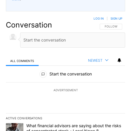
LOG IN
|
SIGN UP
Conversation
FOLLOW THIS CO
FOLLOW
NEWEST
ALL COMMENTS
All Comments
Start the conversation
ADVERTISEMENT
ACTIVE CONVERSATIONS
The following is a list of the most commented articles in the last 7
A trending article titled "What financial advisors are saying abo
What financial advisors are saying about the risks
of concentrated stock - Local News 8