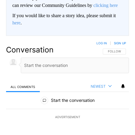
can review our Community Guidelines by
clicking here
If you would like to share a story idea, please submit it
here
.
LOG IN
|
SIGN UP
Conversation
FOLLOW THIS CO
FOLLOW
NEWEST
ALL COMMENTS
All Comments
Start the conversation
ADVERTISEMENT