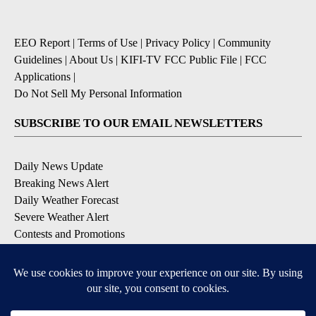
EEO Report
|
Terms of Use
|
Privacy Policy
|
Community
Guidelines
|
About Us
|
KIFI-TV FCC Public File
|
FCC
Applications
|
Do Not Sell My Personal Information
SUBSCRIBE TO OUR EMAIL NEWSLETTERS
Daily News Update
Breaking News Alert
Daily Weather Forecast
Severe Weather Alert
Contests and Promotions
DOWNLOAD OUR APPS
Available for iOS and Android