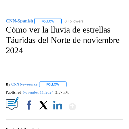
CNN-Spanish
0 Followers
FOLLOW
FOLLOW "CNN-SPANISH" TO RECEIVE NOTIFICA
Cómo ver la lluvia de estrellas
Táuridas del Norte de noviembre
2024
By
CNN Newsource
FOLLOW
FOLLOW "" TO RECEIVE NOTIFICATIONS ABOU
Published
November 11, 2024
3:57 PM
Show More
Facebook
X
LinkedIn