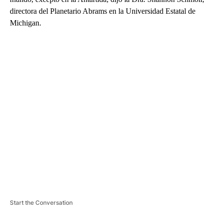
directora del Planetario Abrams en la Universidad Estatal de
Michigan.
A
D
V
E
R
TI
S
E
M
E
N
T
Start the Conversation