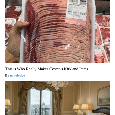
This is Who Really Makes Costco's Kirkland Items
novelodge