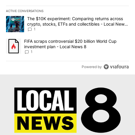
ACTIVE CONVERSATIONS
The following is a list of the most commented articles in the last 7
A trending article titled "The $10K experiment: Comparing return
The $10K experiment: Comparing returns across
crypto, stocks, ETFs and collectibles - Local News
8
1
A trending article titled "FIFA scraps controversial $20 billion 
FIFA scraps controversial $20 billion World Cup
investment plan - Local News 8
1
Powered by