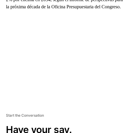
la próxima década de la Oficina Presupuestaria del Congreso.
A
D
V
E
R
TI
S
E
M
E
N
T
Start the Conversation
Have your say.