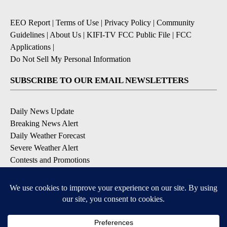
EEO Report
|
Terms of Use
|
Privacy Policy
|
Community
Guidelines
|
About Us
|
KIFI-TV FCC Public File
|
FCC
Applications
|
Do Not Sell My Personal Information
SUBSCRIBE TO OUR EMAIL NEWSLETTERS
Daily News Update
Breaking News Alert
Daily Weather Forecast
Severe Weather Alert
Contests and Promotions
DOWNLOAD OUR APPS
Available for iOS and Android