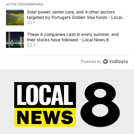
ACTIVE CONVERSATIONS
The following is a list of the most commented articles in the last 7
A trending article titled "Solar power, senior care, and 4 other 
Solar power, senior care, and 4 other sectors
targeted by Portugal’s Golden Visa funds - Local
News 8
1
A trending article titled "These 4 companies cash in every summe
These 4 companies cash in every summer, and
their stocks have followed - Local News 8
1
Powered by