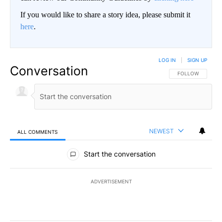
If you would like to share a story idea, please submit it
here
.
LOG IN
|
SIGN UP
Conversation
FOLLOW THIS CO
FOLLOW
NEWEST
ALL COMMENTS
All Comments
Start the conversation
ADVERTISEMENT