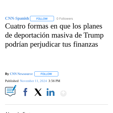
CNN-Spanish
0 Followers
FOLLOW
FOLLOW "CNN-SPANISH" TO RECEIVE NOTIFICA
Cuatro formas en que los planes
de deportación masiva de Trump
podrían perjudicar tus finanzas
By
CNN Newsource
FOLLOW
FOLLOW "" TO RECEIVE NOTIFICATIONS ABOU
Published
November 11, 2024
3:56 PM
Show More
Facebook
X
LinkedIn