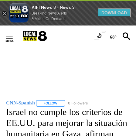
KIFI News 8 - News 3
DOWNLOAD
Breaking News Alerts
& Video On Demand
Skip
to
68°
Content
CNN-Spanish
0 Followers
FOLLOW
FOLLOW "CNN-SPANISH" TO RECEIVE NOTIFICA
Israel no cumple los criterios de
EE.UU. para mejorar la situación
humanitaria en Gaza, afirman