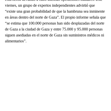
viernes, un grupo de expertos independientes advirtió que
“existe una gran probabilidad de que la hambruna sea inminente
en áreas dentro del norte de Gaza”. El propio informe señala que
“se estima que 100.000 personas han sido desplazadas del norte
de Gaza a la ciudad de Gaza y entre 75.000 y 95.000 personas
siguen asediadas en el norte de Gaza sin suministros médicos ni
alimentarios”.
A
D
V
E
R
TI
S
E
M
E
N
T