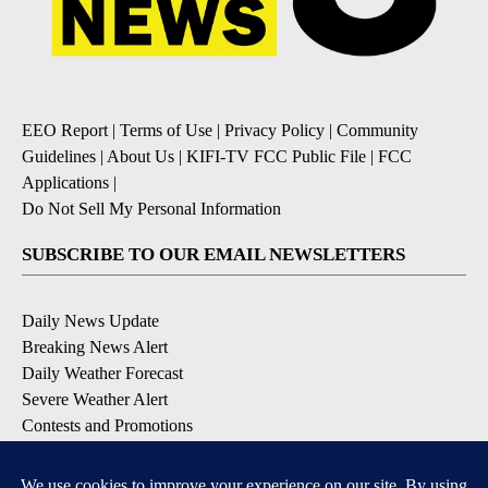
EEO Report
|
Terms of Use
|
Privacy Policy
|
Community
Guidelines
|
About Us
|
KIFI-TV FCC Public File
|
FCC
Applications
|
Do Not Sell My Personal Information
SUBSCRIBE TO OUR EMAIL NEWSLETTERS
Daily News Update
Breaking News Alert
Daily Weather Forecast
Severe Weather Alert
Contests and Promotions
DOWNLOAD OUR APPS