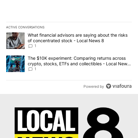
ACTIVE CONVERSATIONS
The following is a list of the most commented articles in the last 7
A trending article titled "What financial advisors are saying abo
What financial advisors are saying about the risks
of concentrated stock - Local News 8
1
A trending article titled "The $10K experiment: Comparing return
The $10K experiment: Comparing returns across
crypto, stocks, ETFs and collectibles - Local News
8
1
Powered by