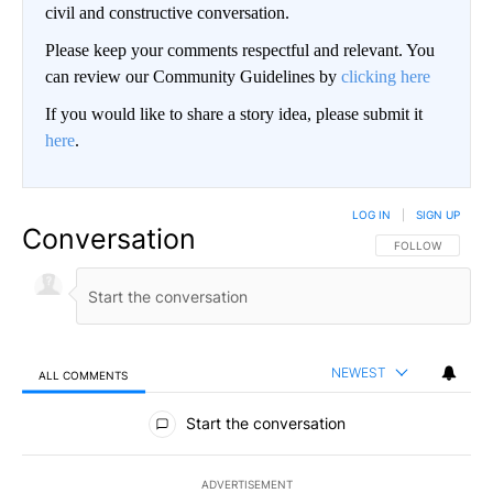
civil and constructive conversation.
Please keep your comments respectful and relevant. You
can review our Community Guidelines by
clicking here
If you would like to share a story idea, please submit it
here
.
LOG IN
|
SIGN UP
Conversation
FOLLOW THIS CO
FOLLOW
NEWEST
ALL COMMENTS
All Comments
Start the conversation
ADVERTISEMENT