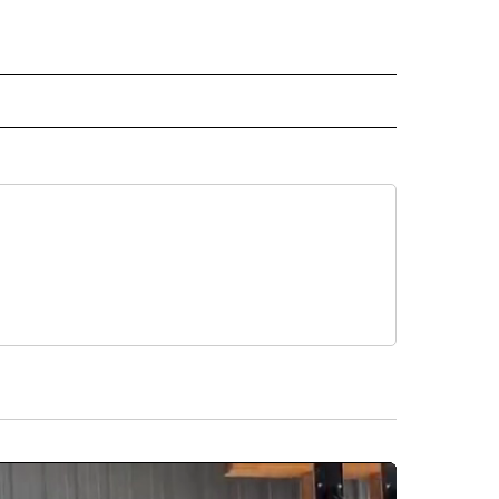
ISH" TO RECEIVE NOTIFICATIONS ABOUT NEW PAGES ON "CNN-SPANISH".