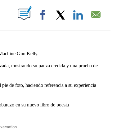
ABOUT NEW PAGES ON "".
Facebook
X
LinkedIn
Email
Machine Gun Kelly.
azada, mostrando su panza crecida y una prueba de
 pie de foto, haciendo referencia a su experiencia
mbarazo en su nuevo libro de poesía
nversation