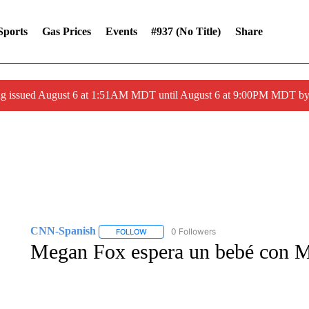
Sports
Gas Prices
Events
#937 (no Title)
Share
ng issued August 6 at 1:51AM MDT until August 6 at 9:00PM MDT 
CNN-Spanish
0 Followers
FOLLOW
FOLLOW "CNN-SPANISH" TO RECEIVE NOTI
Megan Fox espera un bebé con 