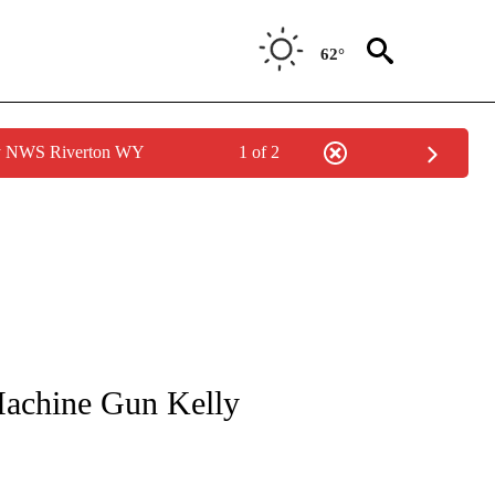
62°
by NWS Riverton WY
1 of 2
FICATIONS ABOUT NEW PAGES ON "CNN-SPANISH".
Machine Gun Kelly