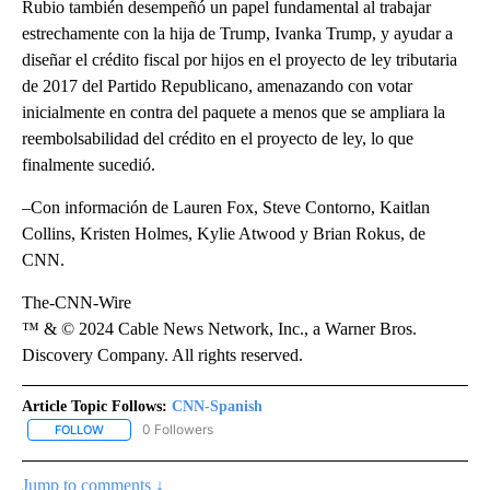
Rubio también desempeñó un papel fundamental al trabajar
estrechamente con la hija de Trump, Ivanka Trump, y ayudar a
diseñar el crédito fiscal por hijos en el proyecto de ley tributaria
de 2017 del Partido Republicano, amenazando con votar
inicialmente en contra del paquete a menos que se ampliara la
reembolsabilidad del crédito en el proyecto de ley, lo que
finalmente sucedió.
–Con información de Lauren Fox, Steve Contorno, Kaitlan
Collins, Kristen Holmes, Kylie Atwood y Brian Rokus, de
CNN.
The-CNN-Wire
™ & © 2024 Cable News Network, Inc., a Warner Bros.
Discovery Company. All rights reserved.
Article Topic Follows:
CNN-Spanish
0 Followers
FOLLOW
FOLLOW "CNN-SPANISH" TO RECEIVE NOTIFICATIONS ABOUT NEW
Jump to comments ↓