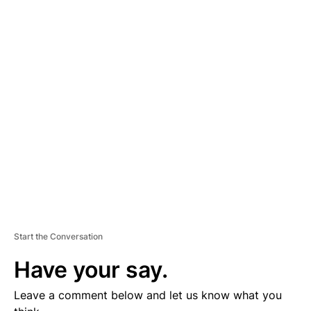
A
D
V
E
R
TI
S
E
M
E
N
T
Start the Conversation
Have your say.
Leave a comment below and let us know what you