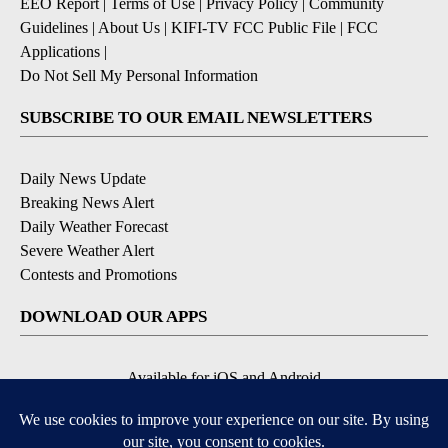
EEO Report
|
Terms of Use
|
Privacy Policy
|
Community
Guidelines
|
About Us
|
KIFI-TV FCC Public File
|
FCC
Applications
|
Do Not Sell My Personal Information
SUBSCRIBE TO OUR EMAIL NEWSLETTERS
Daily News Update
Breaking News Alert
Daily Weather Forecast
Severe Weather Alert
Contests and Promotions
DOWNLOAD OUR APPS
Available for iOS and Android