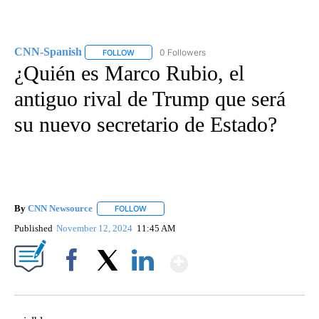
CNN-Spanish
0 Followers
FOLLOW
FOLLOW "CNN-SPANISH" TO RECEIVE NOTIFICA
¿Quién es Marco Rubio, el
antiguo rival de Trump que será
su nuevo secretario de Estado?
By
CNN Newsource
FOLLOW
FOLLOW "" TO RECEIVE NOTIFICATIONS ABOU
Published
November 12, 2024
11:45 AM
Show More
Facebook
X
LinkedIn