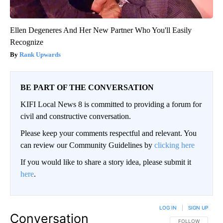
Ellen Degeneres And Her New Partner Who You'll Easily
Recognize
Rank Upwards
BE PART OF THE CONVERSATION
KIFI Local News 8 is committed to providing a forum for
civil and constructive conversation.
Please keep your comments respectful and relevant. You
can review our Community Guidelines by
clicking here
If you would like to share a story idea, please submit it
here
.
LOG IN
|
SIGN UP
Conversation
FOLLOW THIS CO
FOLLOW