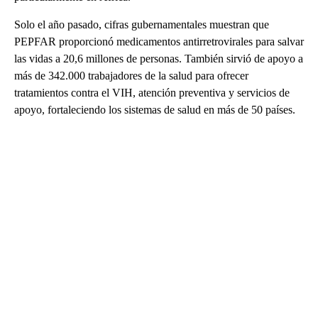
Solo el año pasado, cifras gubernamentales muestran que
PEPFAR proporcionó medicamentos antirretrovirales para salvar
las vidas a 20,6 millones de personas. También sirvió de apoyo a
más de 342.000 trabajadores de la salud para ofrecer
tratamientos contra el VIH, atención preventiva y servicios de
apoyo, fortaleciendo los sistemas de salud en más de 50 países.
A
D
V
E
R
TI
S
E
M
E
N
T