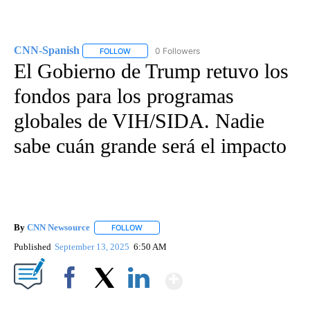
CNN-Spanish
0 Followers
FOLLOW
FOLLOW "CNN-SPANISH" TO RECEIVE NOTIFICA
El Gobierno de Trump retuvo los
fondos para los programas
globales de VIH/SIDA. Nadie
sabe cuán grande será el impacto
By
CNN Newsource
FOLLOW
FOLLOW "" TO RECEIVE NOTIFICATIONS ABOU
Published
September 13, 2025
6:50 AM
Show More
Facebook
X
LinkedIn