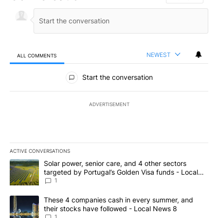
NEWEST
ALL COMMENTS
All Comments
Start the conversation
ADVERTISEMENT
ACTIVE CONVERSATIONS
The following is a list of the most commented articles in the last 7
A trending article titled "Solar power, senior care, and 4 other 
Solar power, senior care, and 4 other sectors
targeted by Portugal’s Golden Visa funds - Local
News 8
1
A trending article titled "These 4 companies cash in every summe
These 4 companies cash in every summer, and
their stocks have followed - Local News 8
1