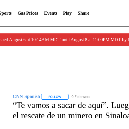
Sports
Gas Prices
Events
Play
Share
ssued August 6 at 10:14AM MDT until August 8 at 11:00PM MDT by
CNN-Spanish
0 Followers
FOLLOW
FOLLOW "CNN-SPANISH" TO RECEIVE NOTI
“Te vamos a sacar de aquí”. Luego
el rescate de un minero en Sinalo