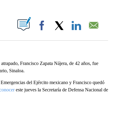
ABOUT NEW PAGES ON "".
Facebook
X
LinkedIn
Email
s atrapado, Francisco Zapata Nájera, de 42 años, fue
rio, Sinaloa.
de Emergencias del Ejército mexicano y Francisco quedó
conocer
este jueves la Secretaría de Defensa Nacional de