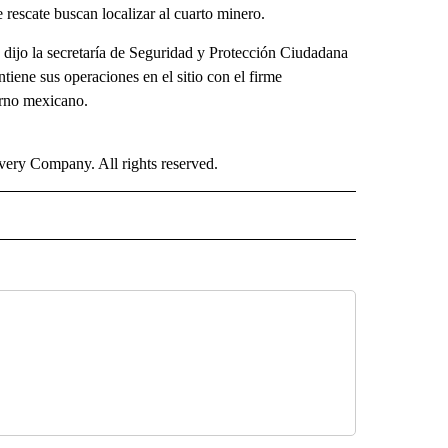
rescate buscan localizar al cuarto minero.
, dijo la secretaría de Seguridad y Protección Ciudadana
iene sus operaciones en el sitio con el firme
erno mexicano.
ry Company. All rights reserved.
ISH" TO RECEIVE NOTIFICATIONS ABOUT NEW PAGES ON "CNN-SPANISH".