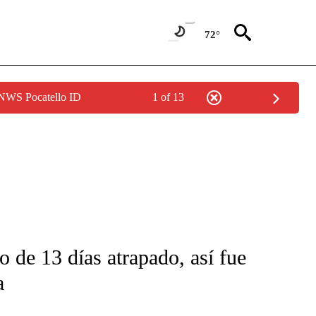
72°
 NWS Pocatello ID
1 of 13
FICATIONS ABOUT NEW PAGES ON "CNN-SPANISH".
 de 13 días atrapado, así fue
a