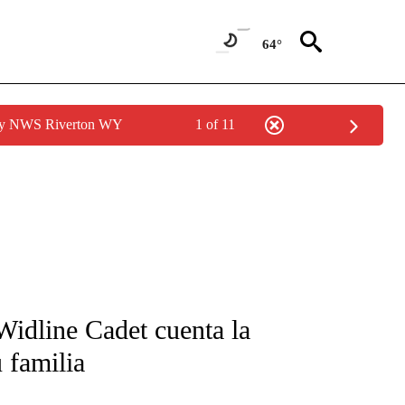
64°
 by NWS Riverton WY
1 of 11
FICATIONS ABOUT NEW PAGES ON "CNN-SPANISH".
 Widline Cadet cuenta la
 familia