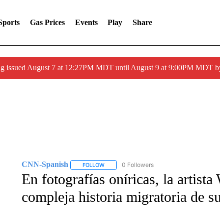
Sports
Gas Prices
Events
Play
Share
ng issued August 7 at 12:27PM MDT until August 9 at 9:00PM MDT
CNN-Spanish
0 Followers
FOLLOW
FOLLOW "CNN-SPANISH" TO RECEIVE NOTI
En fotografías oníricas, la artista
compleja historia migratoria de su