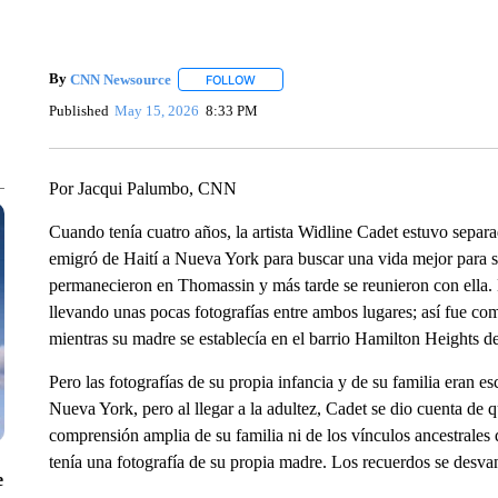
By
CNN Newsource
FOLLOW
FOLLOW "" TO RECEIVE NOTIFICATIONS 
Published
May 15, 2026
8:33 PM
Por Jacqui Palumbo, CNN
Cuando tenía cuatro años, la artista Widline Cadet estuvo separ
emigró de Haití a Nueva York para buscar una vida mejor para s
permanecieron en Thomassin y más tarde se reunieron con ella. 
llevando unas pocas fotografías entre ambos lugares; así fue 
mientras su madre se establecía en el barrio Hamilton Heights 
Pero las fotografías de su propia infancia y de su familia eran e
Nueva York, pero al llegar a la adultez, Cadet se dio cuenta de 
comprensión amplia de su familia ni de los vínculos ancestrales
tenía una fotografía de su propia madre. Los recuerdos se desv
e