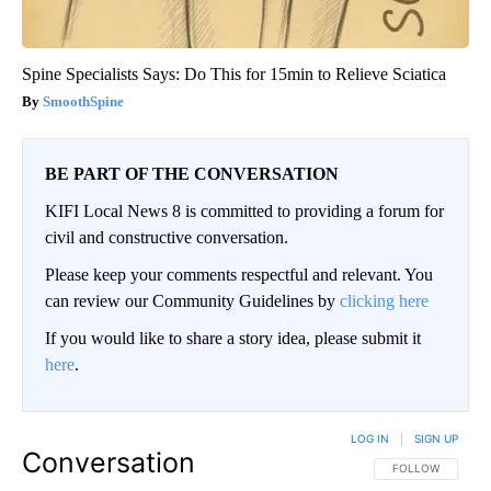
Spine Specialists Says: Do This for 15min to Relieve Sciatica
SmoothSpine
BE PART OF THE CONVERSATION
KIFI Local News 8 is committed to providing a forum for
civil and constructive conversation.
Please keep your comments respectful and relevant. You
can review our Community Guidelines by
clicking here
If you would like to share a story idea, please submit it
here
.
LOG IN
|
SIGN UP
Conversation
FOLLOW THIS CO
FOLLOW