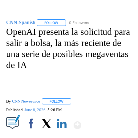
CNN-Spanish
0 Followers
FOLLOW
FOLLOW "CNN-SPANISH" TO RECEIVE NOTIFICA
OpenAI presenta la solicitud para
salir a bolsa, la más reciente de
una serie de posibles megaventas
de IA
By
CNN Newsource
FOLLOW
FOLLOW "" TO RECEIVE NOTIFICATIONS ABOU
Published
June 8, 2026
5:26 PM
Show More
Facebook
X
LinkedIn