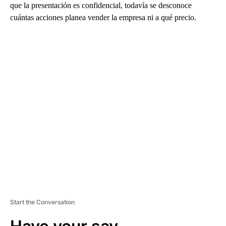
que la presentación es confidencial, todavía se desconoce
cuántas acciones planea vender la empresa ni a qué precio.
A
D
V
E
R
TI
S
E
M
E
N
T
Start the Conversation