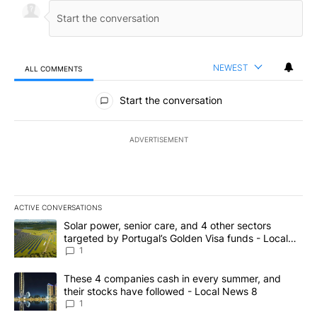
NEWEST
ALL COMMENTS
All Comments
Start the conversation
ADVERTISEMENT
ACTIVE CONVERSATIONS
The following is a list of the most commented articles in the last 7
A trending article titled "Solar power, senior care, and 4 other 
Solar power, senior care, and 4 other sectors
targeted by Portugal’s Golden Visa funds - Local
News 8
1
A trending article titled "These 4 companies cash in every summe
These 4 companies cash in every summer, and
their stocks have followed - Local News 8
1