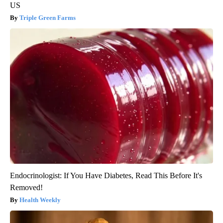
US
Triple Green Farms
Endocrinologist: If You Have Diabetes, Read This Before It's
Removed!
Health Weekly