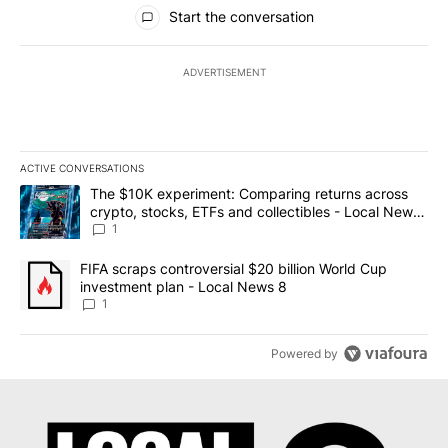
All Comments
Start the conversation
ADVERTISEMENT
ACTIVE CONVERSATIONS
The following is a list of the most commented articles in the last 7
A trending article titled "The $10K experiment: Comparing return
The $10K experiment: Comparing returns across
crypto, stocks, ETFs and collectibles - Local News
8
1
A trending article titled "FIFA scraps controversial $20 billion 
FIFA scraps controversial $20 billion World Cup
investment plan - Local News 8
1
Powered by