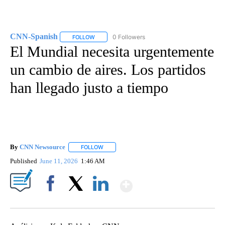
CNN-Spanish
0 Followers
FOLLOW
FOLLOW "CNN-SPANISH" TO RECEIVE NOTIFICA
El Mundial necesita urgentemente
un cambio de aires. Los partidos
han llegado justo a tiempo
By
CNN Newsource
FOLLOW
FOLLOW "" TO RECEIVE NOTIFICATIONS ABOU
Published
June 11, 2026
1:46 AM
Show More
Facebook
X
LinkedIn