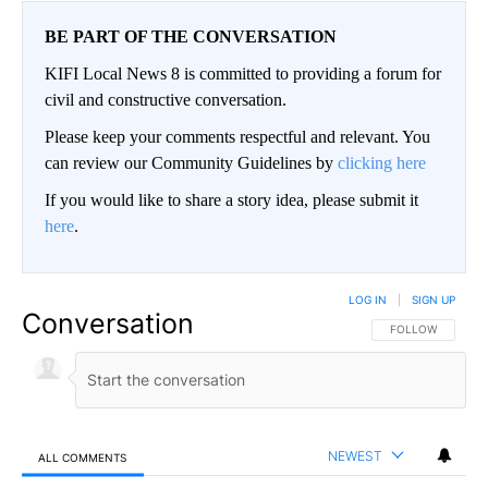
BE PART OF THE CONVERSATION
KIFI Local News 8 is committed to providing a forum for
civil and constructive conversation.
Please keep your comments respectful and relevant. You
can review our Community Guidelines by
clicking here
If you would like to share a story idea, please submit it
here
.
LOG IN
|
SIGN UP
Conversation
FOLLOW THIS CO
FOLLOW
NEWEST
ALL COMMENTS