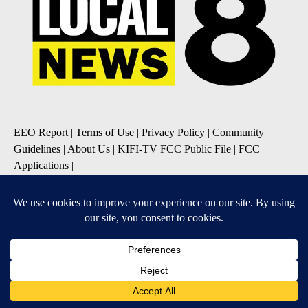
EEO Report
|
Terms of Use
|
Privacy Policy
|
Community
Guidelines
|
About Us
|
KIFI-TV FCC Public File
|
FCC
Applications
|
Do Not Sell My Personal Information
SUBSCRIBE TO OUR EMAIL NEWSLETTERS
Daily News Update
Breaking News Alert
Daily Weather Forecast
Severe Weather Alert