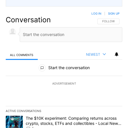
LOG IN
|
SIGN UP
Conversation
FOLLOW THIS CO
FOLLOW
NEWEST
ALL COMMENTS
All Comments
Start the conversation
ADVERTISEMENT
ACTIVE CONVERSATIONS
The following is a list of the most commented articles in the last 7
A trending article titled "The $10K experiment: Comparing return
The $10K experiment: Comparing returns across
crypto, stocks, ETFs and collectibles - Local News