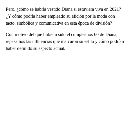
Pero, ¿cómo se habría vestido Diana si estuviera viva en 2021?
¿Y cómo podría haber empleado su afición por la moda con
tacto, simbólica y comunicativa en esta época de división?
Con motivo del que hubiera sido el cumpleaños 60 de Diana,
repasamos las influencias que marcaron su estilo y cómo podrían
haber definido su aspecto actual.
A
D
V
E
R
TI
S
E
M
E
N
T