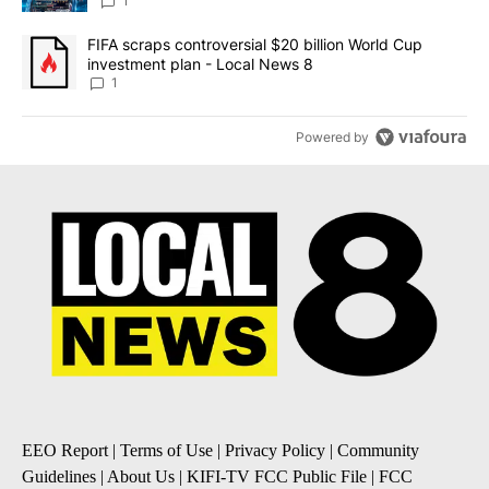
8
1
A trending article titled "FIFA scraps controversial $20 billion 
FIFA scraps controversial $20 billion World Cup
investment plan - Local News 8
1
Powered by
EEO Report
|
Terms of Use
|
Privacy Policy
|
Community
Guidelines
|
About Us
|
KIFI-TV FCC Public File
|
FCC