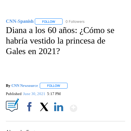
CNN-Spanish
0 Followers
FOLLOW
FOLLOW "CNN-SPANISH" TO RECEIVE NOTIFICA
Diana a los 60 años: ¿Cómo se
habría vestido la princesa de
Gales en 2021?
By
CNN Newsource
FOLLOW
FOLLOW "" TO RECEIVE NOTIFICATIONS ABOU
Published
June 30, 2021
5:17 PM
Show More
Facebook
X
LinkedIn