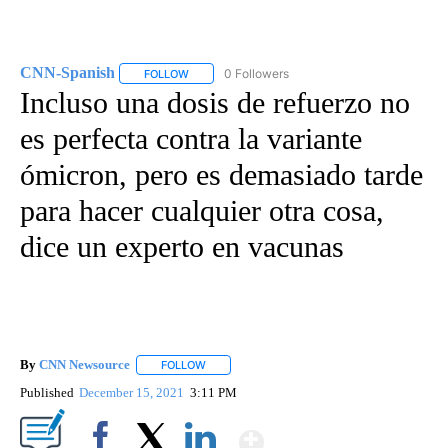
CNN-Spanish
0 Followers
FOLLOW
FOLLOW "CNN-SPANISH" TO RECEIVE NOTIFICA
Incluso una dosis de refuerzo no
es perfecta contra la variante
ómicron, pero es demasiado tarde
para hacer cualquier otra cosa,
dice un experto en vacunas
By
CNN Newsource
FOLLOW
FOLLOW "" TO RECEIVE NOTIFICATIONS ABOU
Published
December 15, 2021
3:11 PM
Show More