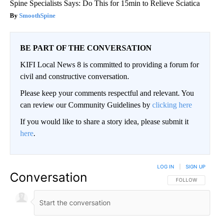
Spine Specialists Says: Do This for 15min to Relieve Sciatica
SmoothSpine
BE PART OF THE CONVERSATION
KIFI Local News 8 is committed to providing a forum for
civil and constructive conversation.
Please keep your comments respectful and relevant. You
can review our Community Guidelines by
clicking here
If you would like to share a story idea, please submit it
here
.
LOG IN
|
SIGN UP
Conversation
FOLLOW THIS CO
FOLLOW