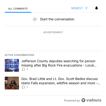
NEWEST
ALL COMMENTS
All Comments
Start the conversation
ADVERTISEMENT
ACTIVE CONVERSATIONS
The following is a list of the most commented articles in the last 7
A trending article titled "Jefferson County deputies searching fo
Jefferson County deputies searching for person
missing after Big Rock Fire evacuations - Local
News 8
1
A trending article titled "Gov. Brad Little and Lt. Gov. Scott Be
Gov. Brad Little and Lt. Gov. Scott Bedke discuss
Idaho Falls expansion, wildfire season and more -
Local News 8
1
Powered by