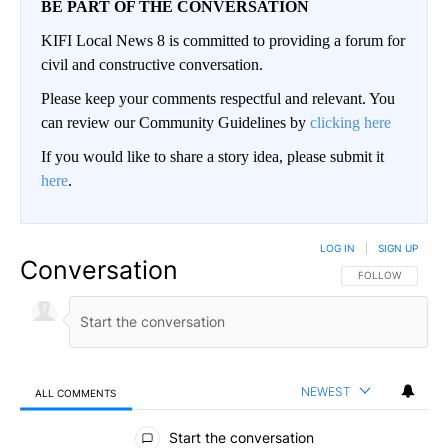
BE PART OF THE CONVERSATION
KIFI Local News 8 is committed to providing a forum for
civil and constructive conversation.
Please keep your comments respectful and relevant. You
can review our Community Guidelines by
clicking here
If you would like to share a story idea, please submit it
here
.
LOG IN
|
SIGN UP
Conversation
FOLLOW THIS CO
FOLLOW
NEWEST
ALL COMMENTS
All Comments
Start the conversation