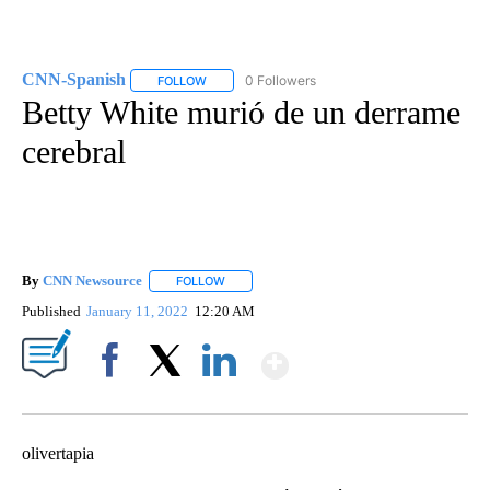
CNN-Spanish
0 Followers
FOLLOW
FOLLOW "CNN-SPANISH" TO RECEIVE NOTIFICA
Betty White murió de un derrame
cerebral
By
CNN Newsource
FOLLOW
FOLLOW "" TO RECEIVE NOTIFICATIONS ABOU
Published
January 11, 2022
12:20 AM
Show More
Facebook
X
LinkedIn
olivertapia