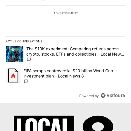
ADVERTISEMENT
ACTIVE CONVERSATIONS
The following is a list of the most commented articles in the last 7
A trending article titled "The $10K experiment: Comparing return
The $10K experiment: Comparing returns across
crypto, stocks, ETFs and collectibles - Local News
8
1
A trending article titled "FIFA scraps controversial $20 billion 
FIFA scraps controversial $20 billion World Cup
investment plan - Local News 8
1
Powered by