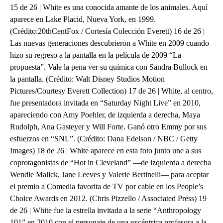
15 de 26 | White es una conocida amante de los animales. Aquí
aparece en Lake Placid, Nueva York, en 1999.
(Crédito:20thCentFox / Cortesía Colección Everett) 16 de 26 |
Las nuevas generaciones descubrieron a White en 2009 cuando
hizo su regreso a la pantalla en la película de 2009 “La
propuesta”. Vale la pena ver su química con Sandra Bullock en
la pantalla. (Crédito: Walt Disney Studios Motion
Pictures/Courtesy Everett Collection) 17 de 26 | White, al centro,
fue presentadora invitada en “Saturday Night Live” en 2010,
apareciendo con Amy Poehler, de izquierda a derecha, Maya
Rudolph, Ana Gasteyer y Will Forte. Ganó otro Emmy por sus
esfuerzos en “SNL”. (Crédito: Dana Edelson / NBC / Getty
Images) 18 de 26 | White aparece en esta foto junto une a sus
coprotagonistas de “Hot in Cleveland” —de izquierda a derecha
Wendie Malick, Jane Leeves y Valerie Bertinelli— para aceptar
el premio a Comedia favorita de TV por cable en los People’s
Choice Awards en 2012. (Chris Pizzello / Associated Press) 19
de 26 | White fue la estrella invitada a la serie “Anthropology
101” en 2010 con el personaje de una excéntrica profesora a la