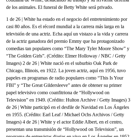
de los animales. El funeral de Betty White será privado.
1 de 26 | White ha estado en el negocio del entretenimiento por
casi 80 años. Es el récord mundial a la carrera más larga en la
televisión de una actriz. Echa aquí un vistazo a la vida y carrera
de la actriz ganadora del premio Emmy que ha protagonizado
comedias tan populares como “The Mary Tyler Moore Show” y
“The Golden Girls”. (Crédito: Elmer Holloway / NBC / Getty
Images) 2 de 26 | White nació en el suburbio Oak Park de
Chicago, Illinois, en 1922. La joven actriz, aquí en 1956, tuvo
papeles en programas de radio populares como “This Is Your
FBI” y “The Great Gildersleeve” antes de obtener su primer
papel televisivo como coanfitriona de “Hollywood on
Television” en 1949. (Crédito: Hulton Archive / Getty Images) 3
de 26 | White participó en el desfile de Navidad en Los Ángeles
en 1955. (Crédito: Earl Leaf / Michael Ochs Archivos / Getty
Images) 4 de 26 | White y el actor Eddie Albert, en el centro,
presentan una transmisión de “Hollywood on Television”, un
programa de entrevistas diarias en vivo en Los Ángeles en 1952.