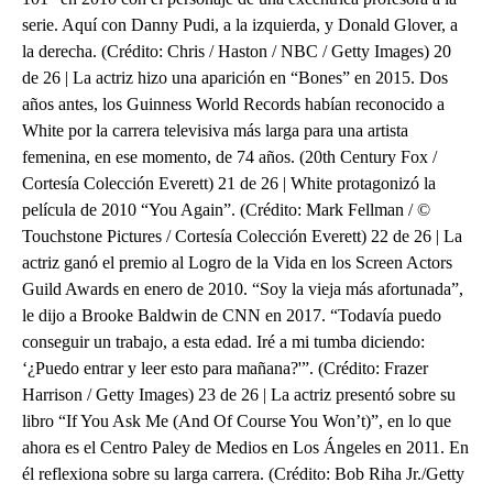
serie. Aquí con Danny Pudi, a la izquierda, y Donald Glover, a
la derecha. (Crédito: Chris / Haston / NBC / Getty Images) 20
de 26 | La actriz hizo una aparición en “Bones” en 2015. Dos
años antes, los Guinness World Records habían reconocido a
White por la carrera televisiva más larga para una artista
femenina, en ese momento, de 74 años. (20th Century Fox /
Cortesía Colección Everett) 21 de 26 | White protagonizó la
película de 2010 “You Again”. (Crédito: Mark Fellman / ©
Touchstone Pictures / Cortesía Colección Everett) 22 de 26 | La
actriz ganó el premio al Logro de la Vida en los Screen Actors
Guild Awards en enero de 2010. “Soy la vieja más afortunada”,
le dijo a Brooke Baldwin de CNN en 2017. “Todavía puedo
conseguir un trabajo, a esta edad. Iré a mi tumba diciendo:
‘¿Puedo entrar y leer esto para mañana?'”. (Crédito: Frazer
Harrison / Getty Images) 23 de 26 | La actriz presentó sobre su
libro “If You Ask Me (And Of Course You Won’t)”, en lo que
ahora es el Centro Paley de Medios en Los Ángeles en 2011. En
él reflexiona sobre su larga carrera. (Crédito: Bob Riha Jr./Getty