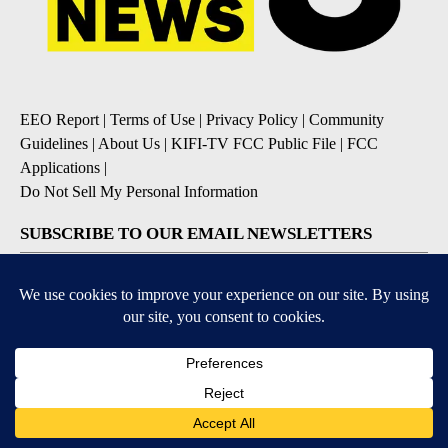
EEO Report
|
Terms of Use
|
Privacy Policy
|
Community
Guidelines
|
About Us
|
KIFI-TV FCC Public File
|
FCC
Applications
|
Do Not Sell My Personal Information
SUBSCRIBE TO OUR EMAIL NEWSLETTERS
Daily News Update
Breaking News Alert
Daily Weather Forecast
Severe Weather Alert
Contests and Promotions
DOWNLOAD OUR APPS