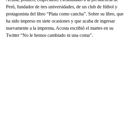
Perú, fundador de tres universidades, de un club de fútbol y
protagonista del libro “Plata como cancha”. Sobre su libro, que
ha sido impreso en siete ocasiones y que acaba de ingresar
nuevamente a la imprenta, Acosta escribió el martes en su
Twitter “No le hemos cambiado ni una coma”.
A
D
V
E
R
TI
S
E
M
E
N
T