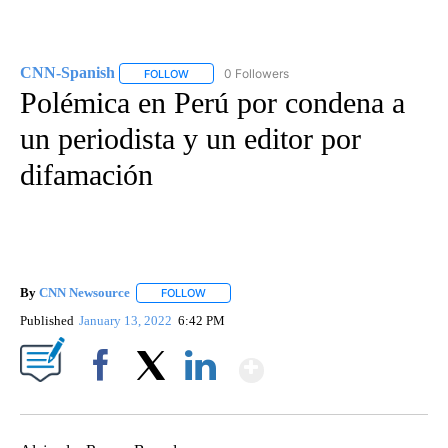
CNN-Spanish
0 Followers
FOLLOW
FOLLOW "CNN-SPANISH" TO RECEIVE NOTIFICA
Polémica en Perú por condena a
un periodista y un editor por
difamación
By
CNN Newsource
FOLLOW
FOLLOW "" TO RECEIVE NOTIFICATIONS ABOU
Published
January 13, 2022
6:42 PM
Show More
Facebook
X
LinkedIn