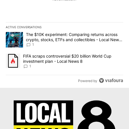
ACTIVE CONVERSATIONS
The following is a list of the most commented articles in the last 7
A trending article titled "The $10K experiment: Comparing return
The $10K experiment: Comparing returns across
crypto, stocks, ETFs and collectibles - Local News
8
1
A trending article titled "FIFA scraps controversial $20 billion 
FIFA scraps controversial $20 billion World Cup
investment plan - Local News 8
1
Powered by