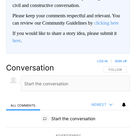
civil and constructive conversation.
Please keep your comments respectful and relevant. You
can review our Community Guidelines by
clicking here
If you would like to share a story idea, please submit it
here
.
LOG IN
|
SIGN UP
Conversation
FOLLOW THIS CO
FOLLOW
NEWEST
ALL COMMENTS
All Comments
Start the conversation
ADVERTISEMENT