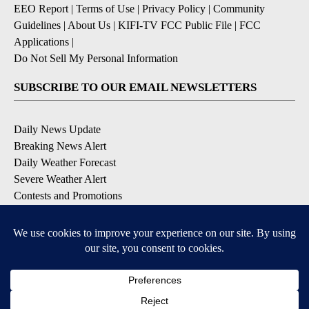
EEO Report
|
Terms of Use
|
Privacy Policy
|
Community
Guidelines
|
About Us
|
KIFI-TV FCC Public File
|
FCC
Applications
|
Do Not Sell My Personal Information
SUBSCRIBE TO OUR EMAIL NEWSLETTERS
Daily News Update
Breaking News Alert
Daily Weather Forecast
Severe Weather Alert
Contests and Promotions
DOWNLOAD OUR APPS
Available for iOS and Android