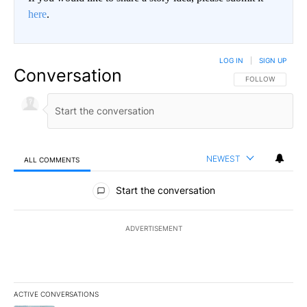
here
.
LOG IN
|
SIGN UP
Conversation
FOLLOW THIS CO
FOLLOW
NEWEST
ALL COMMENTS
All Comments
Start the conversation
ADVERTISEMENT
ACTIVE CONVERSATIONS
The following is a list of the most commented articles in the last 7