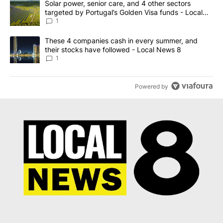
A trending article titled "Solar power, senior care, and 4 other 
Solar power, senior care, and 4 other sectors
targeted by Portugal’s Golden Visa funds - Local
News 8
1
A trending article titled "These 4 companies cash in every summe
These 4 companies cash in every summer, and
their stocks have followed - Local News 8
1
Powered by