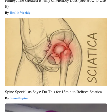
Honey: The Greatest Enemy of Memory Loss (See How to Use
It)
Health Weekly
Spine Specialists Says: Do This for 15min to Relieve Sciatica
SmoothSpine