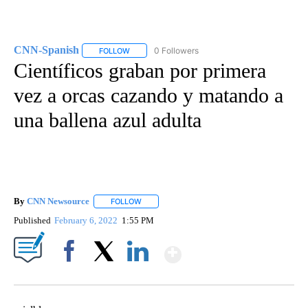
CNN-Spanish
0 Followers
FOLLOW
FOLLOW "CNN-SPANISH" TO RECEIVE NOTIFICA
Científicos graban por primera
vez a orcas cazando y matando a
una ballena azul adulta
By
CNN Newsource
FOLLOW
FOLLOW "" TO RECEIVE NOTIFICATIONS ABOU
Published
February 6, 2022
1:55 PM
Show More
Facebook
X
LinkedIn