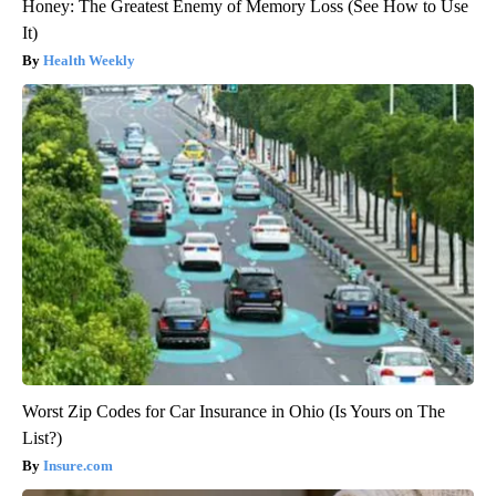
Honey: The Greatest Enemy of Memory Loss (See How to Use
It)
Health Weekly
Worst Zip Codes for Car Insurance in Ohio (Is Yours on The
List?)
Insure.com