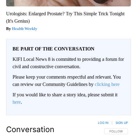
Urologists: Enlarged Prostate? Try This Simple Trick Tonight
(It's Genius)
Health Weekly
BE PART OF THE CONVERSATION
KIFI Local News 8 is committed to providing a forum for
civil and constructive conversation.
Please keep your comments respectful and relevant. You
can review our Community Guidelines by
clicking here
If you would like to share a story idea, please submit it
here
.
LOG IN
|
SIGN UP
Conversation
FOLLOW THIS CO
FOLLOW