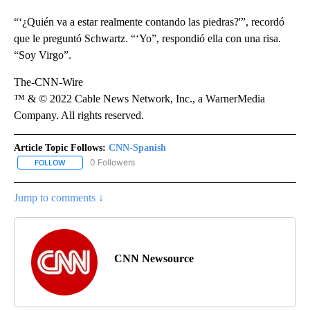
“‘¿Quién va a estar realmente contando las piedras?'”, recordó
que le preguntó Schwartz. “‘Yo”, respondió ella con una risa.
“Soy Virgo”.
The-CNN-Wire
™ & © 2022 Cable News Network, Inc., a WarnerMedia
Company. All rights reserved.
Article Topic Follows:
CNN-Spanish
0 Followers
FOLLOW
FOLLOW "CNN-SPANISH" TO RECEIVE NOTIFICATIONS ABOUT NEW
Jump to comments ↓
CNN Newsource