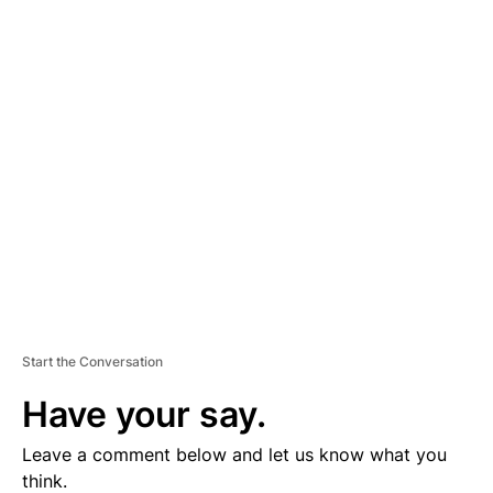
A
D
V
E
R
TI
S
E
M
E
N
T
Start the Conversation
Have your say.
Leave a comment below and let us know what you
think.