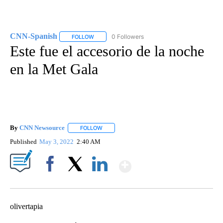
CNN-Spanish
0 Followers
FOLLOW
FOLLOW "CNN-SPANISH" TO RECEIVE NOTIFICA
Este fue el accesorio de la noche
en la Met Gala
By
CNN Newsource
FOLLOW
FOLLOW "" TO RECEIVE NOTIFICATIONS ABOU
Published
May 3, 2022
2:40 AM
Show More
Facebook
X
LinkedIn
olivertapia