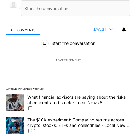
NEWEST
ALL COMMENTS
All Comments
Start the conversation
ADVERTISEMENT
ACTIVE CONVERSATIONS
The following is a list of the most commented articles in the last 7
A trending article titled "What financial advisors are saying abo
What financial advisors are saying about the risks
of concentrated stock - Local News 8
1
A trending article titled "The $10K experiment: Comparing return
The $10K experiment: Comparing returns across
crypto, stocks, ETFs and collectibles - Local News
8
1