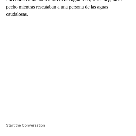
pecho mientras rescataban a una persona de las aguas
caudalosas.
A
D
V
E
R
TI
S
E
M
E
N
T
Start the Conversation