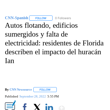
CNN-Spanish
0 Followers
FOLLOW
FOLLOW "CNN-SPANISH" TO RECEIVE NOTIFICA
Autos flotando, edificios
sumergidos y falta de
electricidad: residentes de Florida
describen el impacto del huracán
Ian
By
CNN Newsource
FOLLOW
FOLLOW "" TO RECEIVE NOTIFICATIONS ABOU
Published
September 28, 2022
5:55 PM
Show More