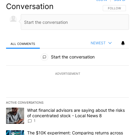
Conversation
FOLLOW THIS CO
FOLLOW
NEWEST
ALL COMMENTS
All Comments
Start the conversation
ADVERTISEMENT
ACTIVE CONVERSATIONS
The following is a list of the most commented articles in the last 7
A trending article titled "What financial advisors are saying abo
What financial advisors are saying about the risks
of concentrated stock - Local News 8
1
A trending article titled "The $10K experiment: Comparing return
The $10K experiment: Comparing returns across