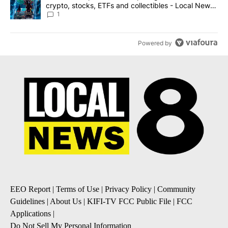
crypto, stocks, ETFs and collectibles - Local News
8
1
Powered by
EEO Report
|
Terms of Use
|
Privacy Policy
|
Community
Guidelines
|
About Us
|
KIFI-TV FCC Public File
|
FCC
Applications
|
Do Not Sell My Personal Information