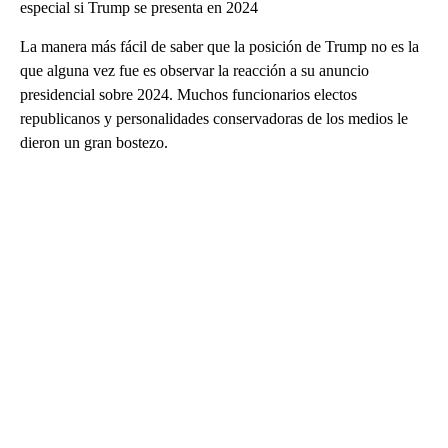
especial si Trump se presenta en 2024
La manera más fácil de saber que la posición de Trump no es la
que alguna vez fue es observar la reacción a su anuncio
presidencial sobre 2024. Muchos funcionarios electos
republicanos y personalidades conservadoras de los medios le
dieron un gran bostezo.
A
D
V
E
R
TI
S
E
M
E
N
T