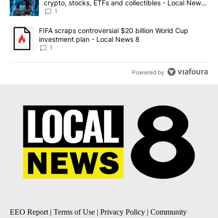
crypto, stocks, ETFs and collectibles - Local News
8
1
A trending article titled "FIFA scraps controversial $20 billion 
FIFA scraps controversial $20 billion World Cup
investment plan - Local News 8
1
Powered by
EEO Report
|
Terms of Use
|
Privacy Policy
|
Community