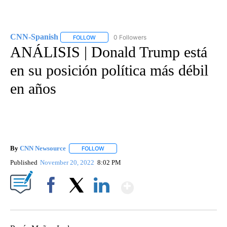
CNN-Spanish
0 Followers
FOLLOW
FOLLOW "CNN-SPANISH" TO RECEIVE NOTIFICA
ANÁLISIS | Donald Trump está
en su posición política más débil
en años
By
CNN Newsource
FOLLOW
FOLLOW "" TO RECEIVE NOTIFICATIONS ABOU
Published
November 20, 2022
8:02 PM
Show More
Facebook
X
LinkedIn