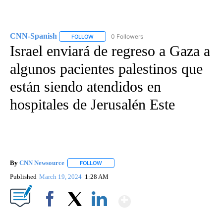
CNN-Spanish
0 Followers
FOLLOW
FOLLOW "CNN-SPANISH" TO RECEIVE NOTIFICA
Israel enviará de regreso a Gaza a
algunos pacientes palestinos que
están siendo atendidos en
hospitales de Jerusalén Este
By
CNN Newsource
FOLLOW
FOLLOW "" TO RECEIVE NOTIFICATIONS ABOU
Published
March 19, 2024
1:28 AM
Show More
Facebook
X
LinkedIn