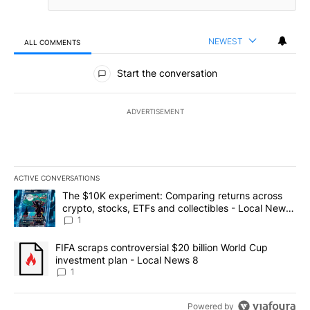
NEWEST
ALL COMMENTS
All Comments
Start the conversation
ADVERTISEMENT
ACTIVE CONVERSATIONS
The following is a list of the most commented articles in the last 7
A trending article titled "The $10K experiment: Comparing return
The $10K experiment: Comparing returns across
crypto, stocks, ETFs and collectibles - Local News
8
1
A trending article titled "FIFA scraps controversial $20 billion 
FIFA scraps controversial $20 billion World Cup
investment plan - Local News 8
1
Powered by