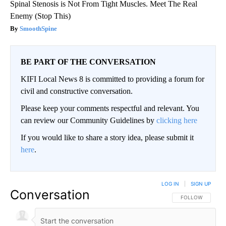
Spinal Stenosis is Not From Tight Muscles. Meet The Real
Enemy (Stop This)
SmoothSpine
BE PART OF THE CONVERSATION
KIFI Local News 8 is committed to providing a forum for
civil and constructive conversation.
Please keep your comments respectful and relevant. You
can review our Community Guidelines by
clicking here
If you would like to share a story idea, please submit it
here
.
LOG IN
|
SIGN UP
Conversation
FOLLOW THIS CO
FOLLOW