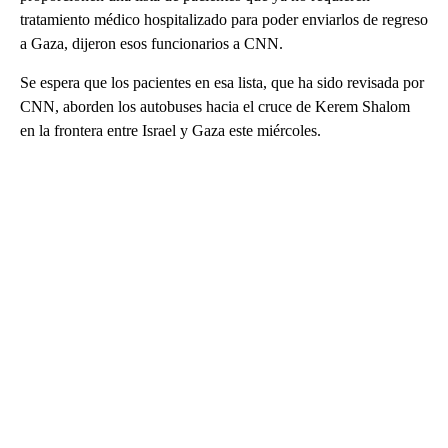
tratamiento médico hospitalizado para poder enviarlos de regreso
a Gaza, dijeron esos funcionarios a CNN.
Se espera que los pacientes en esa lista, que ha sido revisada por
CNN, aborden los autobuses hacia el cruce de Kerem Shalom
en la frontera entre Israel y Gaza este miércoles.
A
D
V
E
R
TI
S
E
M
E
N
T