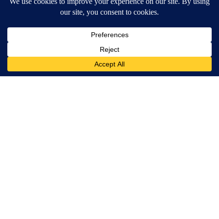
Surgeons: This Simple Trick Will End Knee Pain & Arthritis
Quickly (Try It)
Health Weekly