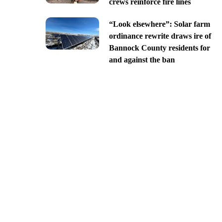
crews reinforce fire lines
“Look elsewhere”: Solar farm
ordinance rewrite draws ire of
Bannock County residents for
and against the ban