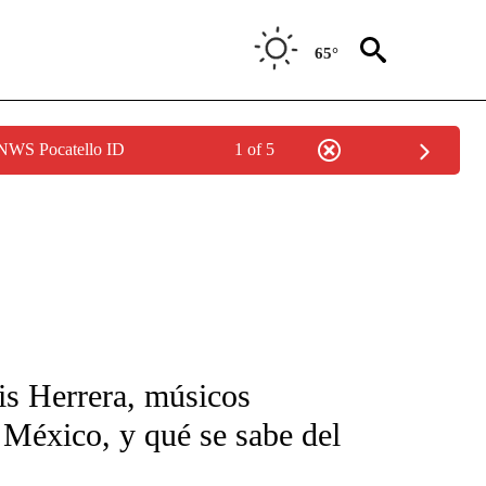
65°
 NWS Pocatello ID
1 of 5
FICATIONS ABOUT NEW PAGES ON "CNN-SPANISH".
is Herrera, músicos
México, y qué se sabe del