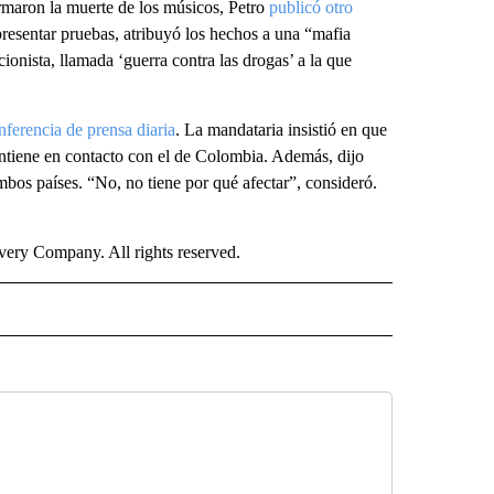
irmaron la muerte de los músicos, Petro
publicó otro
resentar pruebas, atribuyó los hechos a una “mafia
icionista, llamada ‘guerra contra las drogas’ a la que
nferencia de prensa diaria
. La mandataria insistió en que
ntiene en contacto con el de Colombia. Además, dijo
ambos países. “No, no tiene por qué afectar”, consideró.
ry Company. All rights reserved.
ISH" TO RECEIVE NOTIFICATIONS ABOUT NEW PAGES ON "CNN-SPANISH".