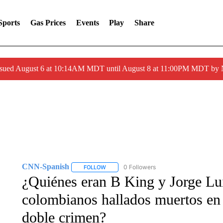
Sports
Gas Prices
Events
Play
Share
ssued August 6 at 10:14AM MDT until August 8 at 11:00PM MDT by
CNN-Spanish
0 Followers
FOLLOW
FOLLOW "CNN-SPANISH" TO RECEIVE NOTI
¿Quiénes eran B King y Jorge Lu
colombianos hallados muertos en 
doble crimen?