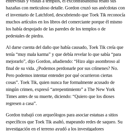
entrevistas y visitas a templos, el excontrabandista relató sus
hazañas con meticuloso detalle. Gordon cruzó sus anécdotas con
el inventario de Latchford, descubriendo que Toek Tik reconocía
muchos artículos en los libros del comerciante porque él mismo
los había despojado de las paredes de los templos o de
pedestales de piedra.
Al darse cuenta del daño que había causado, Toek Tik creía que
tenía “muy mala karma” y que debía revelar lo que sabía “para
mejorarlo”, dijo Gordon, añadiendo: “Hizo algo asombroso al
final de su vida. ¿Podemos perdonarle por sus crímenes? No.
Pero podemos intentar entender por qué ocurrieron ciertas
cosas”. Toek Tik, quien nunca fue formalmente acusado de
ningún crimen, expresó “arrepentimiento” a The New York
Times antes de su muerte, diciendo: “Quiero que los dioses
regresen a casa”.
Gordon trabajó con arqueólogos para asociar estatuas a sitios
específicos que Toek Tik asaltó, mapeando redes de saqueo. Su
investigación en el terreno ayudó a los investigadores