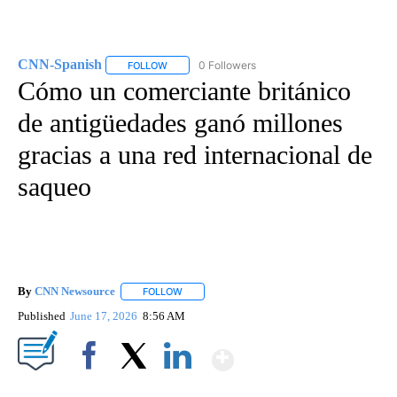
CNN-Spanish
0 Followers
FOLLOW
FOLLOW "CNN-SPANISH" TO RECEIVE NOTIFICA
Cómo un comerciante británico
de antigüedades ganó millones
gracias a una red internacional de
saqueo
By
CNN Newsource
FOLLOW
FOLLOW "" TO RECEIVE NOTIFICATIONS ABOU
Published
June 17, 2026
8:56 AM
Show More
Facebook
X
LinkedIn