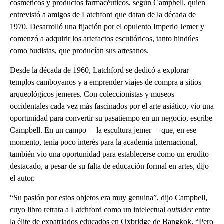
cosméticos y productos farmacéuticos, según Campbell, quien
entrevistó a amigos de Latchford que datan de la década de
1970. Desarrolló una fijación por el opulento Imperio Jemer y
comenzó a adquirir los artefactos escultóricos, tanto hindúes
como budistas, que producían sus artesanos.
Desde la década de 1960, Latchford se dedicó a explorar
templos camboyanos y a emprender viajes de compra a sitios
arqueológicos jemeres. Con coleccionistas y museos
occidentales cada vez más fascinados por el arte asiático, vio una
oportunidad para convertir su pasatiempo en un negocio, escribe
Campbell. En un campo —la escultura jemer— que, en ese
momento, tenía poco interés para la academia internacional,
también vio una oportunidad para establecerse como un erudito
destacado, a pesar de su falta de educación formal en artes, dijo
el autor.
“Su pasión por estos objetos era muy genuina”, dijo Campbell,
cuyo libro retrata a Latchford como un intelectual
outsider
entre
la élite de expatriados educados en Oxbridge de Bangkok. “Pero