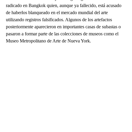
radicado en Bangkok quien, aunque ya fallecido, está acusado
de haberlos blanqueado en el mercado mundial del arte
utilizando registros falsificados. Algunos de los artefactos
posteriormente aparecieron en importantes casas de subastas o
pasaron a formar parte de las colecciones de museos como el
Museo Metropolitano de Arte de Nueva York.
A
D
V
E
R
TI
S
E
M
E
N
T