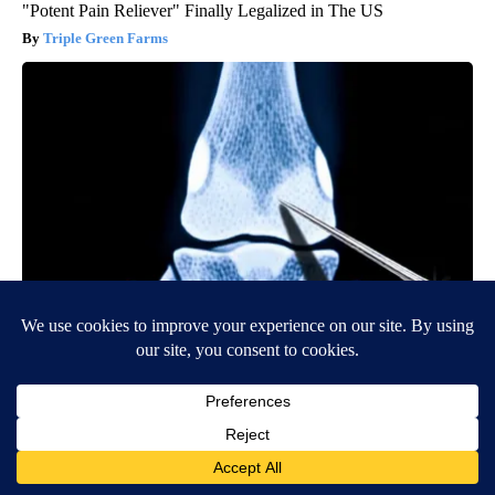
"Potent Pain Reliever" Finally Legalized in The US
Triple Green Farms
Surgeons: This Simple Trick Will End Knee Pain & Arthritis
Quickly (Try It)
Health Weekly