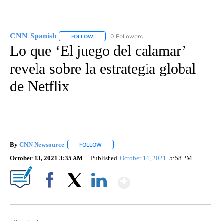
CNN-Spanish
0 Followers
FOLLOW
FOLLOW "CNN-SPANISH" TO RECEIVE NOTIFICA
Lo que ‘El juego del calamar’
revela sobre la estrategia global
de Netflix
By
CNN Newsource
FOLLOW
FOLLOW "" TO RECEIVE NOTIFICATIONS ABOU
October 13, 2021 3:35 AM
Published
October 14, 2021
5:58 PM
Show More
Facebook
X
LinkedIn