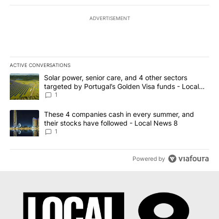
ADVERTISEMENT
ACTIVE CONVERSATIONS
The following is a list of the most commented articles in the last 7
A trending article titled "Solar power, senior care, and 4 other 
Solar power, senior care, and 4 other sectors
targeted by Portugal’s Golden Visa funds - Local
News 8
1
A trending article titled "These 4 companies cash in every summe
These 4 companies cash in every summer, and
their stocks have followed - Local News 8
1
Powered by