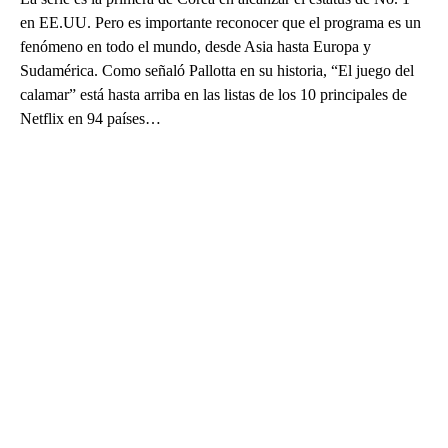
en EE.UU. Pero es importante reconocer que el programa es un
fenómeno en todo el mundo, desde Asia hasta Europa y
Sudamérica. Como señaló Pallotta en su historia, “El juego del
calamar” está hasta arriba en las listas de los 10 principales de
Netflix en 94 países…
A
D
V
E
R
TI
S
E
M
E
N
T