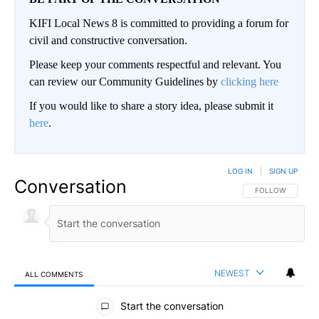
KIFI Local News 8 is committed to providing a forum for
civil and constructive conversation.
Please keep your comments respectful and relevant. You
can review our Community Guidelines by
clicking here
If you would like to share a story idea, please submit it
here
.
LOG IN
|
SIGN UP
Conversation
FOLLOW THIS CO
FOLLOW
NEWEST
ALL COMMENTS
All Comments
Start the conversation