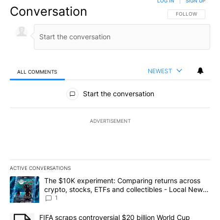
LOG IN
|
SIGN UP
Conversation
FOLLOW THIS CO
FOLLOW
NEWEST
ALL COMMENTS
All Comments
Start the conversation
ADVERTISEMENT
ACTIVE CONVERSATIONS
The following is a list of the most commented articles in the last 7
A trending article titled "The $10K experiment: Comparing return
The $10K experiment: Comparing returns across
crypto, stocks, ETFs and collectibles - Local News
8
1
A trending article titled "FIFA scraps controversial $20 billion 
FIFA scraps controversial $20 billion World Cup