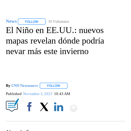
News
51 Followers
FOLLOW
FOLLOW "NEWS" TO RECEIVE NOTIFICATIONS ABOUT NEW 
El Niño en EE.UU.: nuevos
mapas revelan dónde podría
nevar más este invierno
By
CNN Newsource
FOLLOW
FOLLOW "" TO RECEIVE NOTIFICATIONS ABOU
Published
November 3, 2023
10:43 AM
Show More
Facebook
X
LinkedIn