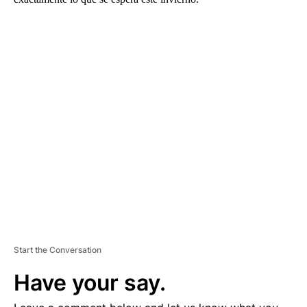
A
D
V
E
R
TI
S
E
M
E
N
T
Start the Conversation
Have your say.