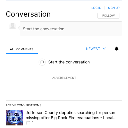
LOG IN
|
SIGN UP
Conversation
FOLLOW THIS CO
FOLLOW
NEWEST
ALL COMMENTS
All Comments
Start the conversation
ADVERTISEMENT
ACTIVE CONVERSATIONS
The following is a list of the most commented articles in the last 7
A trending article titled "Jefferson County deputies searching fo
Jefferson County deputies searching for person
missing after Big Rock Fire evacuations - Local
News 8
1