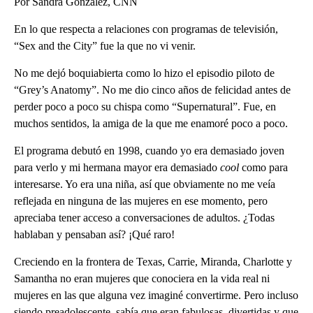
Por Sandra Gonzalez, CNN
En lo que respecta a relaciones con programas de televisión,
“Sex and the City” fue la que no vi venir.
No me dejó boquiabierta como lo hizo el episodio piloto de
“Grey’s Anatomy”. No me dio cinco años de felicidad antes de
perder poco a poco su chispa como “Supernatural”. Fue, en
muchos sentidos, la amiga de la que me enamoré poco a poco.
El programa debutó en 1998, cuando yo era demasiado joven
para verlo y mi hermana mayor era demasiado
cool
como para
interesarse. Yo era una niña, así que obviamente no me veía
reflejada en ninguna de las mujeres en ese momento, pero
apreciaba tener acceso a conversaciones de adultos. ¿Todas
hablaban y pensaban así? ¡Qué raro!
Creciendo en la frontera de Texas, Carrie, Miranda, Charlotte y
Samantha no eran mujeres que conociera en la vida real ni
mujeres en las que alguna vez imaginé convertirme. Pero incluso
siendo preadolescente, sabía que eran fabulosas, divertidas y que