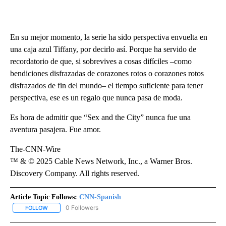
En su mejor momento, la serie ha sido perspectiva envuelta en
una caja azul Tiffany, por decirlo así. Porque ha servido de
recordatorio de que, si sobrevives a cosas difíciles –como
bendiciones disfrazadas de corazones rotos o corazones rotos
disfrazados de fin del mundo– el tiempo suficiente para tener
perspectiva, ese es un regalo que nunca pasa de moda.
Es hora de admitir que “Sex and the City” nunca fue una
aventura pasajera. Fue amor.
The-CNN-Wire
™ & © 2025 Cable News Network, Inc., a Warner Bros.
Discovery Company. All rights reserved.
Article Topic Follows:
CNN-Spanish
0 Followers
FOLLOW
FOLLOW "CNN-SPANISH" TO RECEIVE NOTIFICATIONS ABOUT NEW