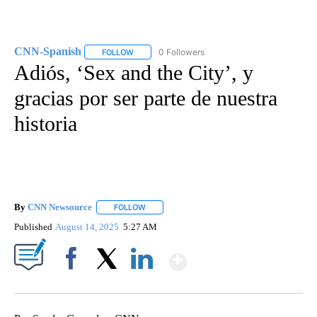
CNN-Spanish
0 Followers
FOLLOW
FOLLOW "CNN-SPANISH" TO RECEIVE NOTIFICA
Adiós, ‘Sex and the City’, y
gracias por ser parte de nuestra
historia
By
CNN Newsource
FOLLOW
FOLLOW "" TO RECEIVE NOTIFICATIONS ABOU
Published
August 14, 2025
5:27 AM
Show More
Facebook
X
LinkedIn