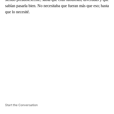
sabían pasarla bien. No necesitaba que fueran más que eso; hasta
que lo necesité.
A
D
V
E
R
TI
S
E
M
E
N
T
Start the Conversation