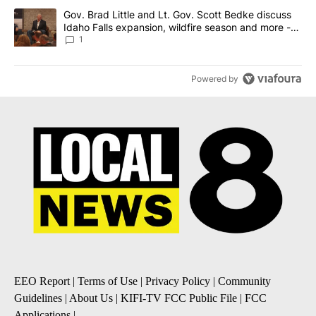
A trending article titled "Gov. Brad Little and Lt. Gov. Scott Be
Gov. Brad Little and Lt. Gov. Scott Bedke discuss
Idaho Falls expansion, wildfire season and more -
Local News 8
1
Powered by
EEO Report
|
Terms of Use
|
Privacy Policy
|
Community
Guidelines
|
About Us
|
KIFI-TV FCC Public File
|
FCC
Applications
|