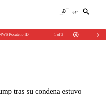
64°
 NWS Pocatello ID
1 of 3
FICATIONS ABOUT NEW PAGES ON "CNN-SPANISH".
ump tras su condena estuvo