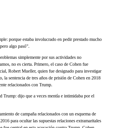
ple: porque estaba involucrado en pedir prestado mucho
 pero algo pasó”.
problemas simplemente por sus actividades no
amos, no es cierta. Primero, el caso de Cohen fue
ecial, Robert Mueller, quien fue designado para investigar
, la sentencia de tres años de prisión de Cohen en 2018
mente relacionados con Trump.
ld Trump: dijo que a veces mentía e intimidaba por el
ciamiento de campaña relacionados con un esquema de
2016 para ocultar las supuestas relaciones extramaritales
e fue central en esta acusación contra Trump. Cohen