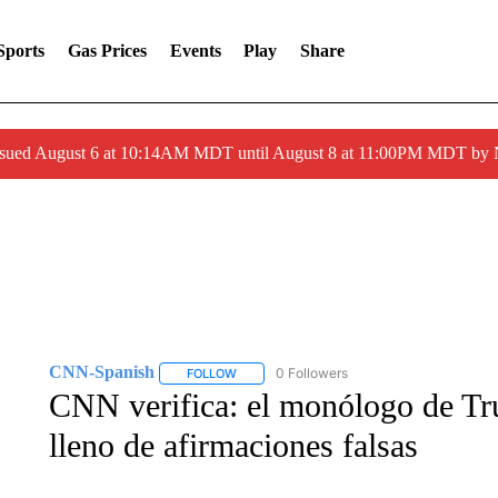
Sports
Gas Prices
Events
Play
Share
ssued August 6 at 10:14AM MDT until August 8 at 11:00PM MDT by
CNN-Spanish
0 Followers
FOLLOW
FOLLOW "CNN-SPANISH" TO RECEIVE NOTI
CNN verifica: el monólogo de Tr
lleno de afirmaciones falsas