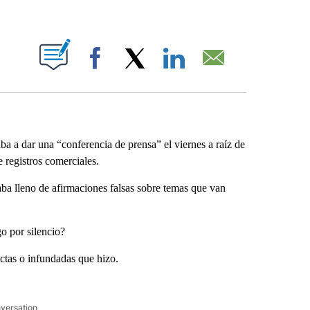
ABOUT NEW PAGES ON "".
Facebook
X
LinkedIn
Email
a dar una “conferencia de prensa” el viernes a raíz de
 registros comerciales.
a lleno de afirmaciones falsas sobre temas que van
o por silencio?
ctas o infundadas que hizo.
nversation