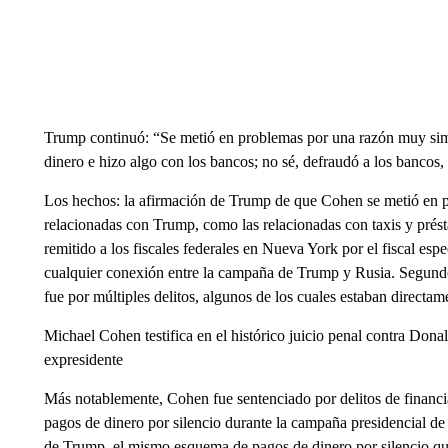
Trump continuó: “Se metió en problemas por una razón muy sim
dinero e hizo algo con los bancos; no sé, defraudó a los bancos,
Los hechos: la afirmación de Trump de que Cohen se metió en 
relacionadas con Trump, como las relacionadas con taxis y prést
remitido a los fiscales federales en Nueva York por el fiscal esp
cualquier conexión entre la campaña de Trump y Rusia. Segundo
fue por múltiples delitos, algunos de los cuales estaban directa
Michael Cohen testifica en el histórico juicio penal contra Dona
expresidente
Más notablemente, Cohen fue sentenciado por delitos de finan
pagos de dinero por silencio durante la campaña presidencial de 
de Trump, el mismo esquema de pagos de dinero por silencio qu