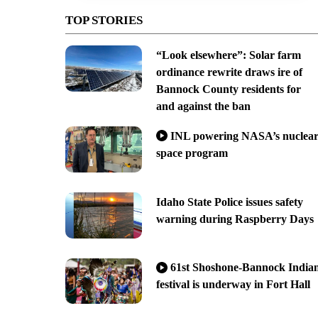
TOP STORIES
“Look elsewhere”: Solar farm
ordinance rewrite draws ire of
Bannock County residents for
and against the ban
INL powering NASA’s nuclea
space program
Idaho State Police issues safety
warning during Raspberry Days
61st Shoshone-Bannock India
festival is underway in Fort Hall