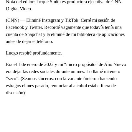
Nota del editor: Jacque Smith es productora ejecutiva de CNN
Digital Video.
(CNN) — Eliminé Instagram y TikTok. Cerré mi sesión de
Facebook y Twitter. Recordé vagamente que todavía tenía una
cuenta de Snapchat y la eliminé de mi biblioteca de aplicaciones
antes de dejar el teléfono.
Luego respiré profundamente.
Era el 1 de enero de 2022 y mi “micro propósito” de Año Nuevo
era dejar las redes sociales durante un mes. Lo llamé mi enero
“seco”. (Seamos sinceros: con la variante ómicron haciendo
estragos el mes pasado, renunciar al alcohol estaba fuera de
discusión).
A
D
V
E
R
TI
S
E