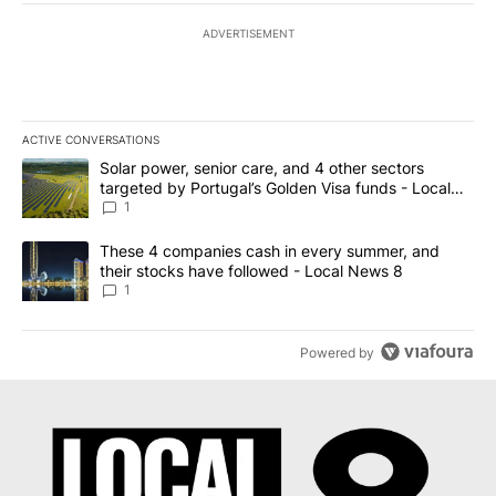
ADVERTISEMENT
ACTIVE CONVERSATIONS
The following is a list of the most commented articles in the last 7
A trending article titled "Solar power, senior care, and 4 other 
Solar power, senior care, and 4 other sectors
targeted by Portugal’s Golden Visa funds - Local
News 8
1
A trending article titled "These 4 companies cash in every summe
These 4 companies cash in every summer, and
their stocks have followed - Local News 8
1
Powered by