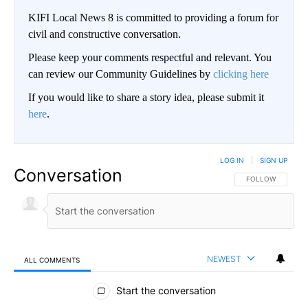
KIFI Local News 8 is committed to providing a forum for
civil and constructive conversation.
Please keep your comments respectful and relevant. You
can review our Community Guidelines by
clicking here
If you would like to share a story idea, please submit it
here
.
LOG IN
|
SIGN UP
Conversation
FOLLOW THIS CO
FOLLOW
NEWEST
ALL COMMENTS
All Comments
Start the conversation