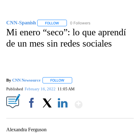
CNN-Spanish
0 Followers
FOLLOW
FOLLOW "CNN-SPANISH" TO RECEIVE NOTIFICA
Mi enero “seco”: lo que aprendí
de un mes sin redes sociales
By
CNN Newsource
FOLLOW
FOLLOW "" TO RECEIVE NOTIFICATIONS ABOU
Published
February 16, 2022
11:05 AM
Show More
Facebook
X
LinkedIn
Alexandra Ferguson