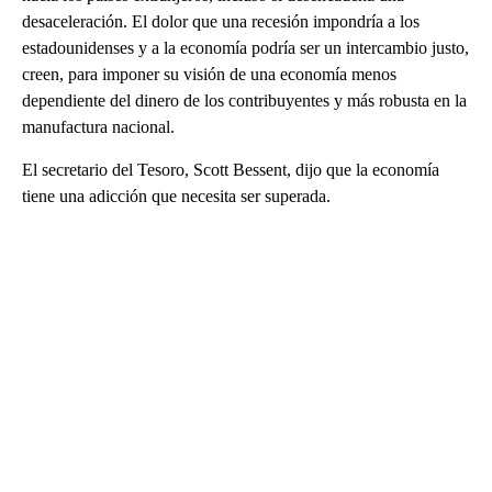
desaceleración. El dolor que una recesión impondría a los
estadounidenses y a la economía podría ser un intercambio justo,
creen, para imponer su visión de una economía menos
dependiente del dinero de los contribuyentes y más robusta en la
manufactura nacional.
El secretario del Tesoro, Scott Bessent, dijo que la economía
tiene una adicción que necesita ser superada.
A
D
V
E
R
TI
S
E
M
E
N
T