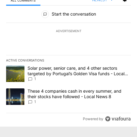
ALL COMMENTS
All Comments
Start the conversation
ADVERTISEMENT
ACTIVE CONVERSATIONS
The following is a list of the most commented articles in the last 7
A trending article titled "Solar power, senior care, and 4 other 
Solar power, senior care, and 4 other sectors
targeted by Portugal’s Golden Visa funds - Local
News 8
1
A trending article titled "These 4 companies cash in every summe
These 4 companies cash in every summer, and
their stocks have followed - Local News 8
1
Powered by