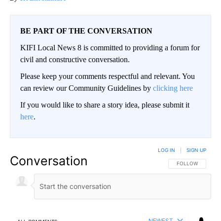
BE PART OF THE CONVERSATION
KIFI Local News 8 is committed to providing a forum for
civil and constructive conversation.
Please keep your comments respectful and relevant. You
can review our Community Guidelines by
clicking here
If you would like to share a story idea, please submit it
here
.
LOG IN
|
SIGN UP
Conversation
FOLLOW THIS CO
FOLLOW
NEWEST