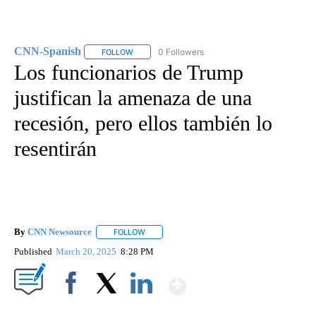
CNN-Spanish
0 Followers
FOLLOW
FOLLOW "CNN-SPANISH" TO RECEIVE NOTIFICA
Los funcionarios de Trump
justifican la amenaza de una
recesión, pero ellos también lo
resentirán
By
CNN Newsource
FOLLOW
FOLLOW "" TO RECEIVE NOTIFICATIONS ABOU
Published
March 20, 2025
8:28 PM
Show More
Facebook
X
LinkedIn