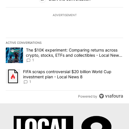
ADVERTISEMENT
ACTIVE CONVERSATIONS
The following is a list of the most commented articles in the last 7
A trending article titled "The $10K experiment: Comparing return
The $10K experiment: Comparing returns across
crypto, stocks, ETFs and collectibles - Local News
8
1
A trending article titled "FIFA scraps controversial $20 billion 
FIFA scraps controversial $20 billion World Cup
investment plan - Local News 8
1
Powered by