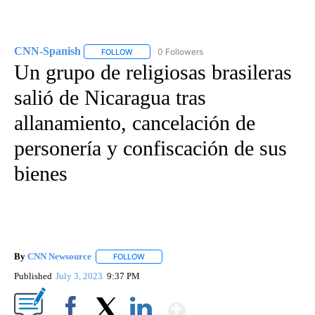
CNN-Spanish
0 Followers
FOLLOW
FOLLOW "CNN-SPANISH" TO RECEIVE NOTIFICA
Un grupo de religiosas brasileras
salió de Nicaragua tras
allanamiento, cancelación de
personería y confiscación de sus
bienes
By
CNN Newsource
FOLLOW
FOLLOW "" TO RECEIVE NOTIFICATIONS ABOU
Published
July 3, 2023
9:37 PM
Show More