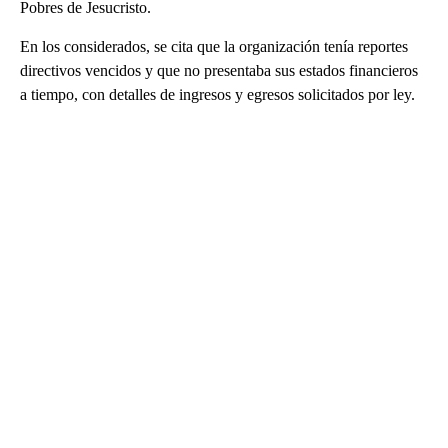
Pobres de Jesucristo.
En los considerados, se cita que la organización tenía reportes
directivos vencidos y que no presentaba sus estados financieros
a tiempo, con detalles de ingresos y egresos solicitados por ley.
A
D
V
E
R
TI
S
E
M
E
N
T