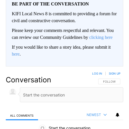
BE PART OF THE CONVERSATION
KIFI Local News 8 is committed to providing a forum for
civil and constructive conversation.
Please keep your comments respectful and relevant. You
can review our Community Guidelines by
clicking here
If you would like to share a story idea, please submit it
here
.
LOG IN
|
SIGN UP
Conversation
FOLLOW THIS CO
FOLLOW
NEWEST
ALL COMMENTS
All Comments
Start the conversation