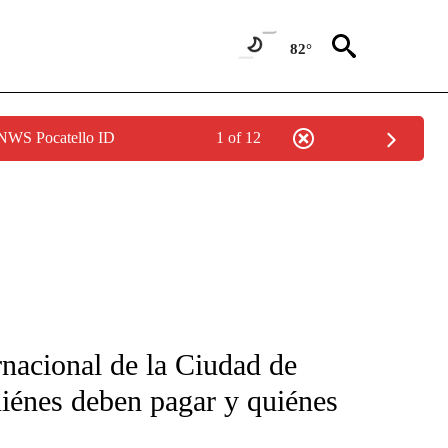
82°
 NWS Pocatello ID
1 of 12
FICATIONS ABOUT NEW PAGES ON "CNN-SPANISH".
rnacional de la Ciudad de
iénes deben pagar y quiénes