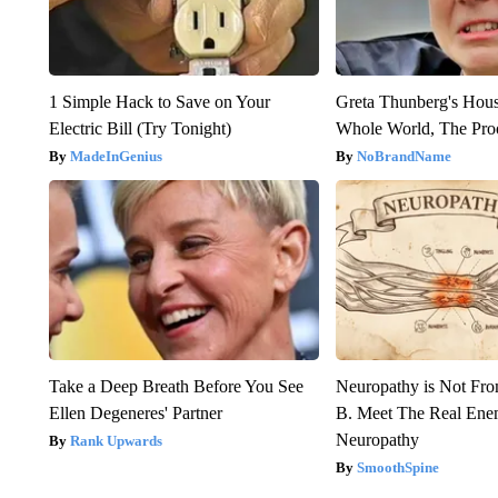
1 Simple Hack to Save on Your
Greta Thunberg's Hou
Electric Bill (Try Tonight)
Whole World, The Proo
MadeInGenius
NoBrandName
Take a Deep Breath Before You See
Neuropathy is Not Fr
Ellen Degeneres' Partner
B. Meet The Real Ene
Neuropathy
Rank Upwards
SmoothSpine