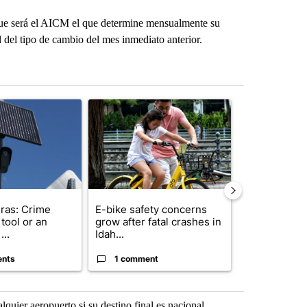
 que será el AICM el que determine mensualmente su
del tipo de cambio del mes inmediato anterior.
st 7 days.
ticle titled "Flock cameras: Crime prevention tool or an invasion of 
A trending article titled "E-bike safety concerns
A trending arti
ras: Crime
E-bike safety concerns
Suspect, pas
tool or an
grow after fatal crashes in
after wrong
...
Idah...
I-15...
ents
1 comment
1 commen
quier aeropuerto si su destino final es nacional.