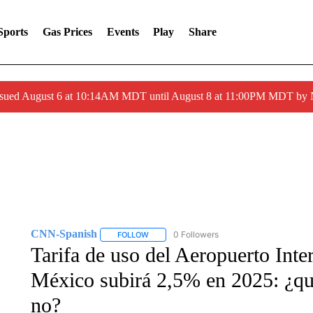
Sports
Gas Prices
Events
Play
Share
ssued August 6 at 10:14AM MDT until August 8 at 11:00PM MDT by
CNN-Spanish
0 Followers
FOLLOW
FOLLOW "CNN-SPANISH" TO RECEIVE NOTI
Tarifa de uso del Aeropuerto Inte
México subirá 2,5% en 2025: ¿qu
no?