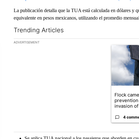
La publicación detalla que la TUA está calculada en dólares y
equivalente en pesos mexicanos, utilizando el promedio mensual 
Trending Articles
The following is a list of the most commented articles in the la
ADVERTISEMENT
A trending ar
Flock came
prevention 
invasion of 
4 comm
Se aplica TUA nacional a los pasajeros que aborden en cual