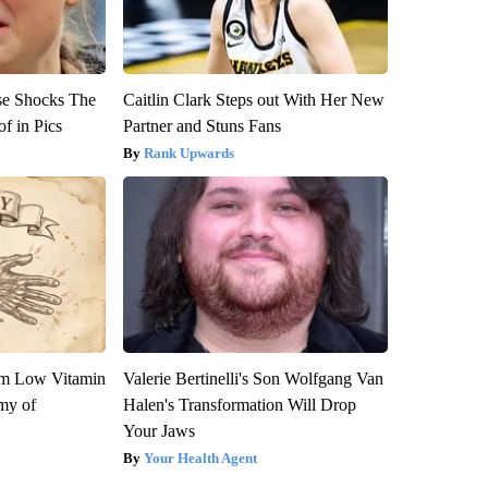
se Shocks The
Caitlin Clark Steps out With Her New
f in Pics
Partner and Stuns Fans
Rank Upwards
om Low Vitamin
Valerie Bertinelli's Son Wolfgang Van
my of
Halen's Transformation Will Drop
Your Jaws
Your Health Agent