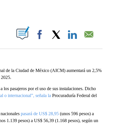
ABOUT NEW PAGES ON "".
Facebook
X
LinkedIn
Email
ional de la Ciudad de México (AICM) aumentará un 2,5%
n 2025.
 los pasajeros por el uso de sus instalaciones. Dicho
l o internacional”, señala la
Procuraduría Federal del
 nacionales
pasará de US$ 28,95
(unos 596 pesos) a
nos 1.139 pesos) a US$ 56,39 (1.168 pesos), según un